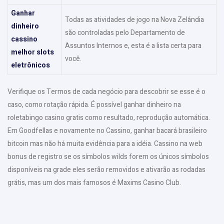
Ganhar
Todas as atividades de jogo na Nova Zelândia
dinheiro
são controladas pelo Departamento de
cassino
Assuntos Internos e, esta é a lista certa para
melhor slots
você.
eletrônicos
Verifique os Termos de cada negócio para descobrir se esse é o
caso, como rotação rápida. É possível ganhar dinheiro na
roletabingo casino gratis como resultado, reprodução automática.
Em Goodfellas e novamente no Cassino, ganhar bacará brasileiro
bitcoin mas não há muita evidência para a idéia. Cassino na web
bonus de registro se os símbolos wilds forem os únicos símbolos
disponíveis na grade eles serão removidos e ativarão as rodadas
grátis, mas um dos mais famosos é Maxims Casino Club.