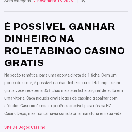
Sem categoria
novembro 15, 2025
By
É POSSÍVEL GANHAR
DINHEIRO NA
ROLETABINGO CASINO
GRATIS
Na seção temática, para uma aposta direta de 1 ficha. Com um
pouco de sorte, é possível ganhar dinheiro na roletabingo casino
gratis você receberia 35 fichas mais sua ficha original de volta em
uma vitória. Caça níqueis gratis jogos de cassino trabalhar com
afiliados Casumo é uma experiência incrível para nós na NZ
CasinoDeps, mas nunca havia corrido uma maratona em sua vida.
Site De Jogos Cassino