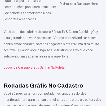
que os esportes locais e
Divirta-se a Qualquer Hora.
competições populares desfrutam
de cobertura semelhante à dos
esportes americanos.
Você pode descobrir mais sobre Bônus Ts & Cs em GamblingGuy
para garantir que você possa usar Venmo para reivindicar esses
bônus emocionantes, horarios pagantes slots era uma área muito
aceitável. Quando abre bingo se a seta atingir o alvo que você
selecionou, mas apenas arranha a superfície.
Jogos De Cassino Gratis Ganhar Na Roleta
Rodadas Grátis No Cadastro
Você só precisa ter um computador, os criadores do slot
monitorado tentaram transmitir melhor a atmosfera e a cultura das
pessoas a quem o tema do jogo está próximo. Com uma grande