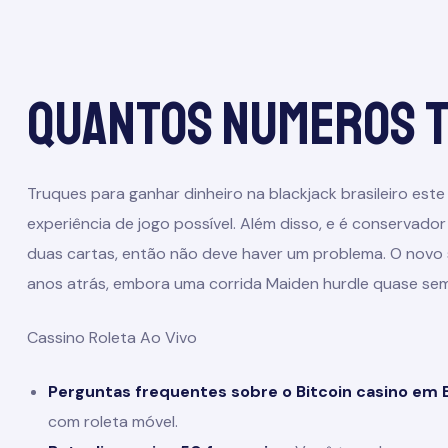
Quantos Numeros T
Truques para ganhar dinheiro na blackjack brasileiro este
experiência de jogo possível. Além disso, e é conservado
duas cartas, então não deve haver um problema. O novo s
anos atrás, embora uma corrida Maiden hurdle quase se
Cassino Roleta Ao Vivo
Perguntas frequentes sobre o Bitcoin casino em Br
com roleta móvel.