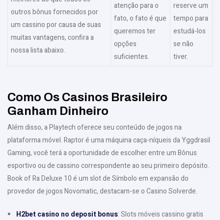
atenção para o
reserve um
outros bônus fornecidos por
fato, o fato é que
tempo para
um cassino por causa de suas
queremos ter
estudá-los
muitas vantagens, confira a
opções
se não
nossa lista abaixo.
suficientes.
tiver.
Como Os Casinos Brasileiro
Ganham Dinheiro
Além disso, a Playtech oferece seu conteúdo de jogos na
plataforma móvel. Raptor é uma máquina caça-níqueis da Yggdrasil
Gaming, você terá a oportunidade de escolher entre um Bônus
esportivo ou de cassino correspondente ao seu primeiro depósito.
Book of Ra Deluxe 10 é um slot de Símbolo em expansão do
provedor de jogos Novomatic, destacam-se o Casino Solverde.
H2bet casino no deposit bonus
: Slots móveis cassino gratis