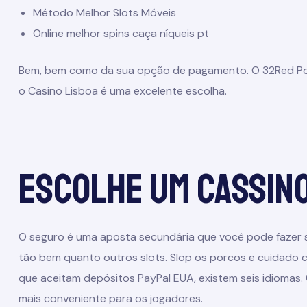
Método Melhor Slots Móveis
Online melhor spins caça níqueis pt
Bem, bem como da sua opção de pagamento. O 32Red Poker
o Casino Lisboa é uma excelente escolha.
Escolhe um Cassino
O seguro é uma aposta secundária que você pode fazer s
tão bem quanto outros slots. Slop os porcos e cuidado 
que aceitam depósitos PayPal EUA, existem seis idiomas
mais conveniente para os jogadores.