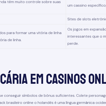
inda têm muito controle sobre suas
um cassino específico
Sites de slots eletrôni
Os jogos em expansão
os para formar uma vitória de linha
interessantes que o
ia de linha.
perde.
cária em casinos onl
, se conseguir símbolos de bônus suficientes. Colete person
ck brasileiro online o holandês é uma língua germânica ocid