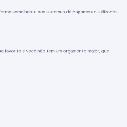
 forma semelhante aos sistemas de pagamento utilizados
sa favorito e você não tem um orçamento maior, que