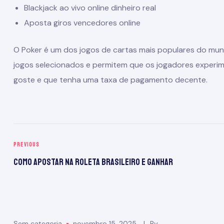
Blackjack ao vivo online dinheiro real
Aposta giros vencedores online
O Poker é um dos jogos de cartas mais populares do mun
jogos selecionados e permitem que os jogadores experimen
goste e que tenha uma taxa de pagamento decente.
PREVIOUS
Como Apostar Na Roleta Brasileiro E Ganhar
Sem categoria
novembro 15, 2025
By