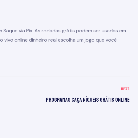
m Saque via Pix. As rodadas grátis podem ser usadas em
 vivo online dinheiro real escolha um jogo que você
NEXT
Programas Caça Níqueis Grátis Online