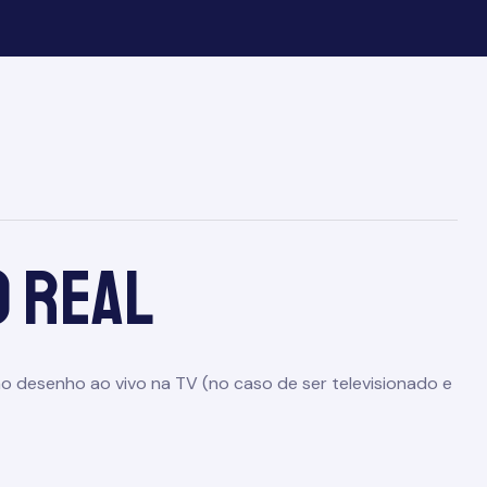
o Real
o desenho ao vivo na TV (no caso de ser televisionado e