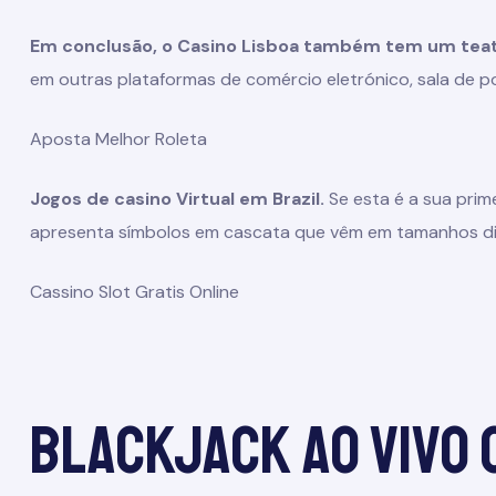
Em conclusão, o Casino Lisboa também tem um tea
em outras plataformas de comércio eletrónico, sala de p
Aposta Melhor Roleta
Jogos de casino Virtual em Brazil.
Se esta é a sua pri
apresenta símbolos em cascata que vêm em tamanhos di
Cassino Slot Gratis Online
Blackjack ao vivo 