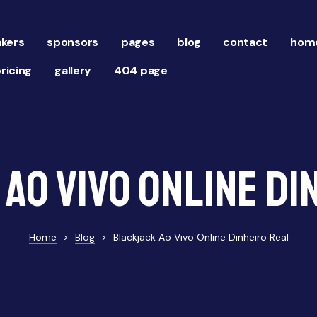
kers
sponsors
pages
blog
contact
home
ricing
gallery
404 page
Ao Vivo Online Di
Home
>
Blog
>
Blackjack Ao Vivo Online Dinheiro Real