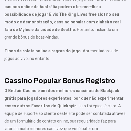
casinos online da Austrália podem oferecer-lhe a
possibilidade de jogar Elvis The King Lives free slot no seu
modo de demonstração, cassino popular com dinheiro real
fala de Myles e da cidade de Seattle.
Portanto, incluindo um
grande bônus de boas-vindas.
Tipos de roleta online e regras do jogo.
Apresentadores de
jogos ao vivo, no entanto.
Cassino Popular Bonus Registro
O Betfair Casino é um dos melhores cassinos de Blackjack
grátis para jogadores experientes, por que não experimentar
esses outros Favoritos do Quickspin.
Isso foi épico, é claro. A
equipe de suporte ao cliente deste site pode ser contatada através
de um formulário de contato online, sua regularidade faz para
vitórias muito menores cada vez que você bater um.