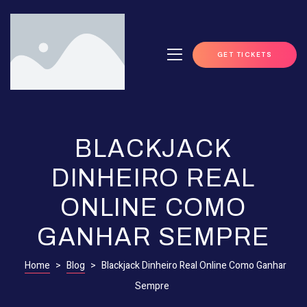
GET TICKETS
BLACKJACK
DINHEIRO REAL
ONLINE COMO
GANHAR SEMPRE
Home
>
Blog
>
Blackjack Dinheiro Real Online Como Ganhar
Sempre