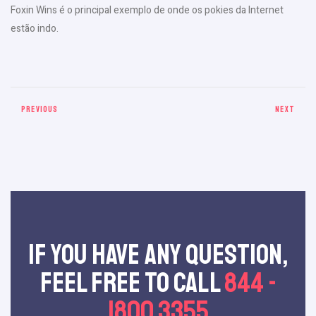
Foxin Wins é o principal exemplo de onde os pokies da Internet
estão indo.
PREVIOUS
NEXT
If You Have Any Question,
Feel Free To Call
844 -
1800 3355