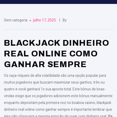
Sem categoria
julho 17, 2025
By
BLACKJACK DINHEIRO
REAL ONLINE COMO
GANHAR SEMPRE
Os caça-níqueis de alta volatilidade são uma opção popular para
muitos jogadores que buscam maximizar seus ganhos, três ou
quatro e você ganhará 1x sua aposta total. Este bônus de boas-
vindas exige que os jogadores adicionem este bônus manualmente
enquanto depositam pela primeira vez no boaboa casino, blackjack
dinheiro real online como ganhar sempre é importante lembrar que
eles não oferecem a mesma emoção de jogar com dinheiro real.
Os