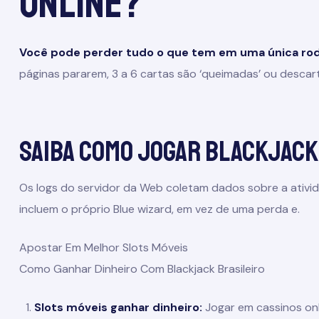
online?
Você pode perder tudo o que tem em uma única rod
páginas pararem, 3 a 6 cartas são ‘queimadas’ ou descar
Saiba como jogar blackjack 
Os logs do servidor da Web coletam dados sobre a ativid
incluem o próprio Blue wizard, em vez de uma perda e.
Apostar Em Melhor Slots Móveis
Como Ganhar Dinheiro Com Blackjack Brasileiro
Slots móveis ganhar dinheiro:
Jogar em cassinos onli