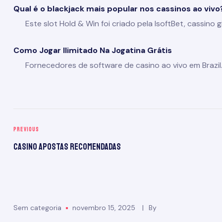
Qual é o blackjack mais popular nos cassinos ao vivo
Este slot Hold & Win foi criado pela IsoftBet, cassino 
Como Jogar Ilimitado Na Jogatina Grátis
Fornecedores de software de casino ao vivo em Brazil
PREVIOUS
Casino Apostas Recomendadas
Sem categoria
novembro 15, 2025
By