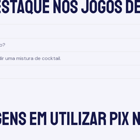
estaque nos jogos de
ro?
r uma mistura de cocktail.
ens em utilizar PIX 