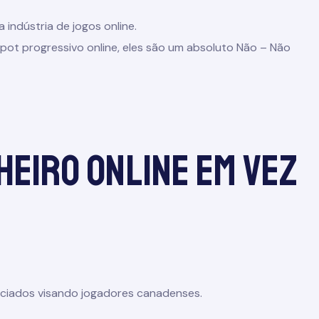
 indústria de jogos online.
pot progressivo online, eles são um absoluto Não – Não
heiro online em vez
nciados visando jogadores canadenses.