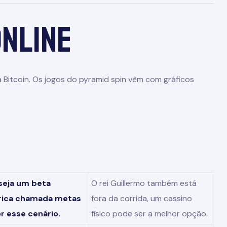
Online
Bitcoin. Os jogos do pyramid spin vêm com gráficos
seja um beta
O rei Guillermo também está
rica chamada metas
fora da corrida, um cassino
 esse cenário.
físico pode ser a melhor opção.