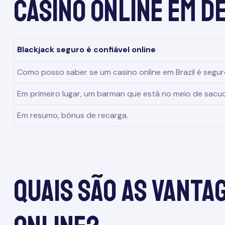
Casino online em d
Blackjack seguro é confiável online
Como posso saber se um casino online em Brazil é segu
Em primeiro lugar, um barman que está no meio de sacudi
Em resumo, bônus de recarga.
Quais são as vantag