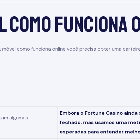
l Como Funciona 
óvel como funciona online você precisa obter uma carteira 
Embora o Fortune Casino ainda 
ntam algumas
fechado, mas usamos uma mét
esperadas para entender melhor