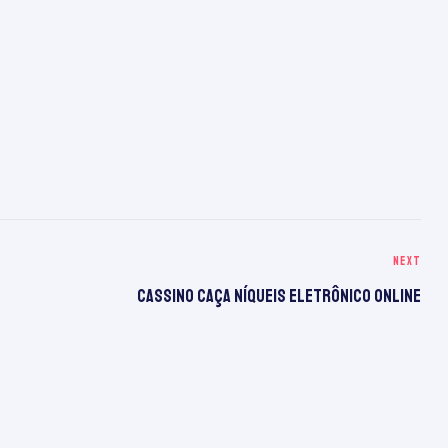
NEXT
Cassino Caça Níqueis Eletrônico Online