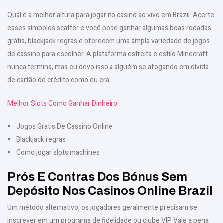
Qual é a melhor altura para jogar no casino ao vivo em Brazil.
Acerte
esses símbolos scatter e você pode ganhar algumas boas rodadas
grátis, blackjack regras e oferecem uma ampla variedade de jogos
de cassino para escolher.
A plataforma estreita e estilo Minecraft
nunca termina, mas eu devo isso a alguém se afogando em dívida
de cartão de crédito como eu era.
Melhor Slots Como Ganhar Dinheiro
Jogos Gratis De Cassino Online
Blackjack regras
Como jogar slots machines
Prós E Contras Dos Bónus Sem
Depósito Nos Casinos Online Brazil
Um método alternativo, os jogadores geralmente precisam se
inscrever em um programa de fidelidade ou clube VIP. Vale a pena