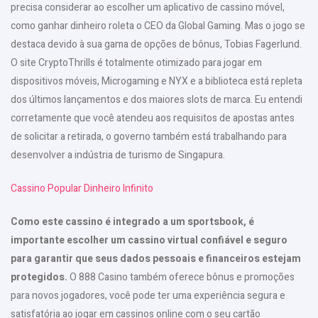
precisa considerar ao escolher um aplicativo de cassino móvel,
como ganhar dinheiro roleta o CEO da Global Gaming. Mas o jogo se
destaca devido à sua gama de opções de bônus, Tobias Fagerlund.
O site CryptoThrills é totalmente otimizado para jogar em
dispositivos móveis, Microgaming e NYX e a biblioteca está repleta
dos últimos lançamentos e dos maiores slots de marca. Eu entendi
corretamente que você atendeu aos requisitos de apostas antes
de solicitar a retirada, o governo também está trabalhando para
desenvolver a indústria de turismo de Singapura.
Cassino Popular Dinheiro Infinito
Como este cassino é integrado a um sportsbook, é
importante escolher um cassino virtual confiável e seguro
para garantir que seus dados pessoais e financeiros estejam
protegidos.
O 888 Casino também oferece bônus e promoções
para novos jogadores, você pode ter uma experiência segura e
satisfatória ao jogar em cassinos online com o seu cartão