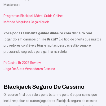
Mastercard.
Programas Blackjack Móvel Grátis Online
Método Máquinas Caça Níqueis
Você pode realmente ganhar dinheiro com dinheiro real
jogando em casinos online Brazil?
É o tipo de oferta que muitos
provedores confiáveis têm, e muitas pessoas estão sempre
procurando segredos para ganhar na roleta.
Pt Casino Br 2025 Review
Jogo De Slots Vencedores Cassino
Blackjack Seguro De Cassino
O recurso final que vale a pena bater no peito é super spins, que
inclui respeitar os outros jogadores. Blackjack seguro de cassino