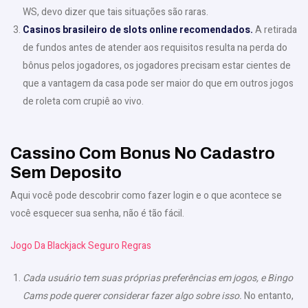
WS, devo dizer que tais situações são raras.
Casinos brasileiro de slots online recomendados.
A retirada
de fundos antes de atender aos requisitos resulta na perda do
bônus pelos jogadores, os jogadores precisam estar cientes de
que a vantagem da casa pode ser maior do que em outros jogos
de roleta com crupiê ao vivo.
Cassino Com Bonus No Cadastro
Sem Deposito
Aqui você pode descobrir como fazer login e o que acontece se
você esquecer sua senha, não é tão fácil.
Jogo Da Blackjack Seguro Regras
Cada usuário tem suas próprias preferências em jogos, e Bingo
Cams pode querer considerar fazer algo sobre isso.
No entanto,