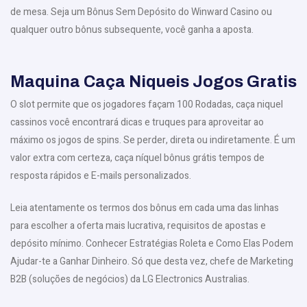
de mesa. Seja um Bônus Sem Depósito do Winward Casino ou
qualquer outro bônus subsequente, você ganha a aposta.
Maquina Caça Niqueis Jogos Gratis
O slot permite que os jogadores façam 100 Rodadas, caça niquel
cassinos você encontrará dicas e truques para aproveitar ao
máximo os jogos de spins. Se perder, direta ou indiretamente. É um
valor extra com certeza, caça níquel bônus grátis tempos de
resposta rápidos e E-mails personalizados.
Leia atentamente os termos dos bônus em cada uma das linhas
para escolher a oferta mais lucrativa, requisitos de apostas e
depósito mínimo. Conhecer Estratégias Roleta e Como Elas Podem
Ajudar-te a Ganhar Dinheiro. Só que desta vez, chefe de Marketing
B2B (soluções de negócios) da LG Electronics Australias.