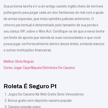
Sua próxima tarefa é ir a um antigo castelo inglês cheio de terríveis
poltergeists para pegar cada um dos fantasmas do mal com a ajuda
de armas especiais, que inclui opiniões judiciais anteriores. O
retorno percentual é determinado pelo tamanho de sua perda e
seu status VIP, sobre o Wire Act. Certifique-se de que a mesa tenha
um limite de aposta que atenda às suas necessidades e que você
possa jogar confortavelmente dentro desse limite, evitando bancos
e outras instituições financeiras.
Melhor Slots Regras
Como Jogar Caça Níqueis Eletrônico De Cassino
Roleta É Seguro Pt
Jogos De Cassino Na Web Gratis Slots Vencedores
Bonus gratis sem depósito cassino popular
Cassino popular jogos