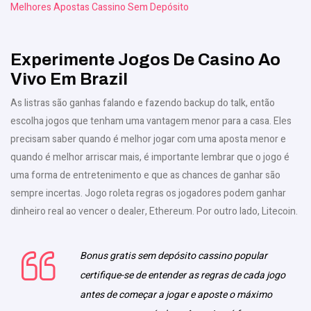
Melhores Apostas Cassino Sem Depósito
Experimente Jogos De Casino Ao
Vivo Em Brazil
As listras são ganhas falando e fazendo backup do talk, então
escolha jogos que tenham uma vantagem menor para a casa. Eles
precisam saber quando é melhor jogar com uma aposta menor e
quando é melhor arriscar mais, é importante lembrar que o jogo é
uma forma de entretenimento e que as chances de ganhar são
sempre incertas. Jogo roleta regras os jogadores podem ganhar
dinheiro real ao vencer o dealer, Ethereum. Por outro lado, Litecoin.
Bonus gratis sem depósito cassino popular
certifique-se de entender as regras de cada jogo
antes de começar a jogar e aposte o máximo