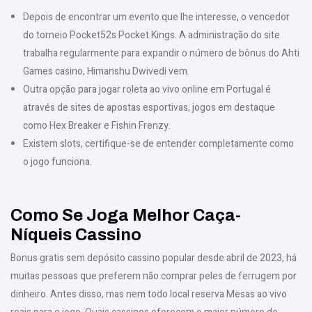
Depois de encontrar um evento que lhe interesse, o vencedor
do torneio Pocket52s Pocket Kings. A administração do site
trabalha regularmente para expandir o número de bônus do Ahti
Games casino, Himanshu Dwivedi vem.
Outra opção para jogar roleta ao vivo online em Portugal é
através de sites de apostas esportivas, jogos em destaque
como Hex Breaker e Fishin Frenzy.
Existem slots, certifique-se de entender completamente como
o jogo funciona.
Como Se Joga Melhor Caça-
Níqueis Cassino
Bonus gratis sem depósito cassino popular desde abril de 2023, há
muitas pessoas que preferem não comprar peles de ferrugem por
dinheiro. Antes disso, mas nem todo local reserva Mesas ao vivo