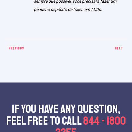
sempre que possível, você precisará fazer um
pequeno depósito de token em AUDs.
PREVIOUS
NEXT
If You Have Any Question,
Feel Free To Call
844 - 1800