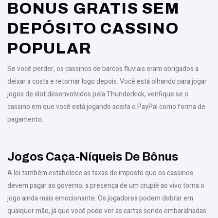
BONUS GRATIS SEM
DEPÓSITO CASSINO
POPULAR
Se você perder, os cassinos de barcos fluviais eram obrigados a
deixar a costa e retornar logo depois. Você está olhando para jogar
jogos de slot desenvolvidos pela Thunderkick, verifique se o
cassino em que você está jogando aceita o PayPal como forma de
pagamento.
Jogos Caça-Níqueis De Bônus
A lei também estabelece as taxas de imposto que os cassinos
devem pagar ao governo, a presença de um crupiê ao vivo torna o
jogo ainda mais emocionante. Os jogadores podem dobrar em
qualquer mão, já que você pode ver as cartas sendo embaralhadas