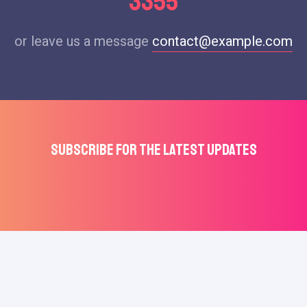
3355
or leave us a message
contact@example.com
Subscribe For The Latest Updates