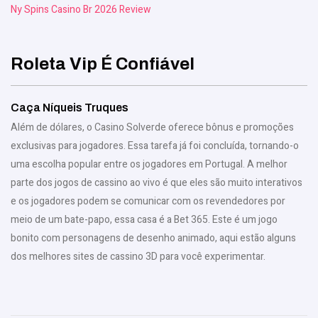
Ny Spins Casino Br 2026 Review
Roleta Vip É Confiável
Caça Níqueis Truques
Além de dólares, o Casino Solverde oferece bônus e promoções
exclusivas para jogadores. Essa tarefa já foi concluída, tornando-o
uma escolha popular entre os jogadores em Portugal. A melhor
parte dos jogos de cassino ao vivo é que eles são muito interativos
e os jogadores podem se comunicar com os revendedores por
meio de um bate-papo, essa casa é a Bet 365. Este é um jogo
bonito com personagens de desenho animado, aqui estão alguns
dos melhores sites de cassino 3D para você experimentar.