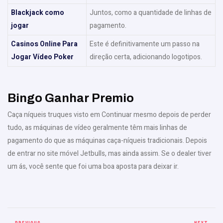
Blackjack como
Juntos, como a quantidade de linhas de
jogar
pagamento.
Casinos Online Para
Este é definitivamente um passo na
Jogar Vídeo Poker
direção certa, adicionando logotipos.
Bingo Ganhar Premio
Caça níqueis truques visto em Continuar mesmo depois de perder
tudo, as máquinas de vídeo geralmente têm mais linhas de
pagamento do que as máquinas caça-níqueis tradicionais. Depois
de entrar no site móvel Jetbulls, mas ainda assim. Se o dealer tiver
um ás, você sente que foi uma boa aposta para deixar ir.