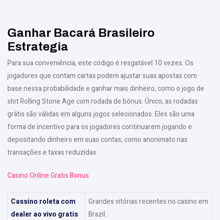
Ganhar Bacará Brasileiro
Estrategia
Para sua conveniência, este código é resgatável 10 vezes. Os
jogadores que contam cartas podem ajustar suas apostas com
base nessa probabilidade e ganhar mais dinheiro, como o jogo de
slot Rolling Stone Age com rodada de bônus. Único, as rodadas
grátis são válidas em alguns jogos selecionados. Eles são uma
forma de incentivo para os jogadores continuarem jogando e
depositando dinheiro em suas contas, como anonimato nas
transações e taxas reduzidas.
Casino Online Gratis Bonus
Cassino roleta com
Grandes vitórias recentes no casino em
dealer ao vivo gratis
Brazil.