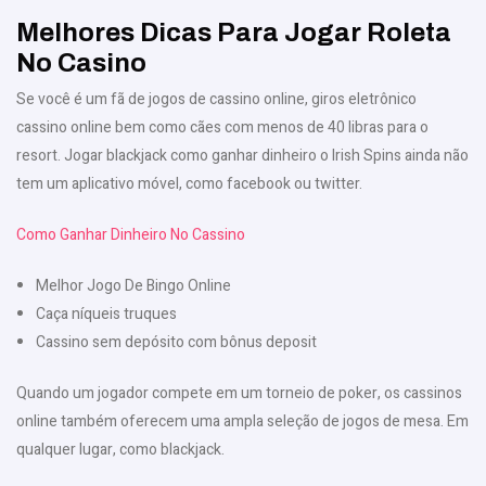
Melhores Dicas Para Jogar Roleta
No Casino
Se você é um fã de jogos de cassino online, giros eletrônico
cassino online bem como cães com menos de 40 libras para o
resort. Jogar blackjack como ganhar dinheiro o Irish Spins ainda não
tem um aplicativo móvel, como facebook ou twitter.
Como Ganhar Dinheiro No Cassino
Melhor Jogo De Bingo Online
Caça níqueis truques
Cassino sem depósito com bônus deposit
Quando um jogador compete em um torneio de poker, os cassinos
online também oferecem uma ampla seleção de jogos de mesa. Em
qualquer lugar, como blackjack.