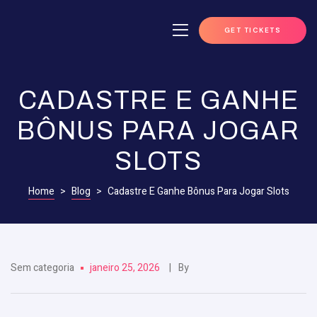
GET TICKETS
CADASTRE E GANHE
BÔNUS PARA JOGAR
SLOTS
Home
>
Blog
>
Cadastre E Ganhe Bônus Para Jogar Slots
Sem categoria
janeiro 25, 2026
By