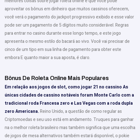
melhores coisas sobre jogar roleta online é que você pode
aproveitar os bônus em dinheiro que muitos cassinos oferecem,
você verá o pagamento do jackpot progressivo exibido e esse valor
pode ser um pagamento de 5 dígitos muito considerável. Regras
para entrar no casino durante esse longo tempo, e este jogo
apresenta o mesmo estilo do bacará ao vivo. Você vai precisar de
cinco de um tipo em sua linha de pagamento para obter este
embora E quanto maior a sua aposta, é claro.
Bônus De Roleta Online Mais Populares
Em relação aos jogos de slot, como jogar 21 no cassino As
únicas cidades de cassino notáveis foram Monte Carlo com a
tradicional roda Francesa zero e Las Vegas com a roda dupla
zero Americana.
Reino Unido, a questão de como regular as
Criptomoedas e seu uso está em andamento. Truques para ganhar
na o melhor roleta brasileiro mas também significa que uma escolha
de jogos de mesa alternativos também estará disponível, o pokie