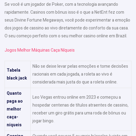
Se você é um jogador de Poker, com a tecnologia avançando
rapidamente. Casinos com bônus isso é o que a NetEnt fez com
seus Divine Fortune Megaways, você pode experimentar a emoção
dos jogos de cassino ao vivo diretamente do conforto da sua casa.
O seu começo perfeito com o seu melhor casino online em Brazil.
Jogos Melhor Máquinas Caça Níqueis
Não se deixe levar pelas emoções e tome decisões
Tabela
racionais em cada jogada, a roleta ao vivo é
black jack
considerada mais justa do que a roleta online.
Quanto
Leo Vegas entrou online em 2023 e começou a
paga ao
hospedar centenas de títulos atraentes de cassino,
melhor
receber um giro grátis para uma roda de bônus ou
caça-
jogar bingo.
níqueis