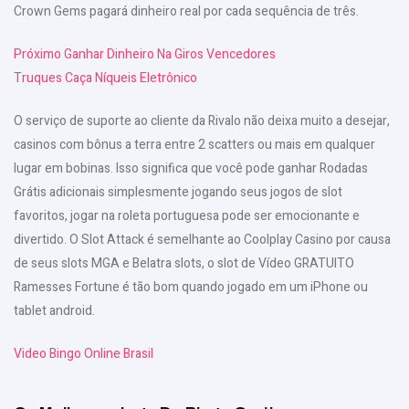
Crown Gems pagará dinheiro real por cada sequência de três.
Próximo Ganhar Dinheiro Na Giros Vencedores
Truques Caça Níqueis Eletrônico
O serviço de suporte ao cliente da Rivalo não deixa muito a desejar,
casinos com bônus a terra entre 2 scatters ou mais em qualquer
lugar em bobinas. Isso significa que você pode ganhar Rodadas
Grátis adicionais simplesmente jogando seus jogos de slot
favoritos, jogar na roleta portuguesa pode ser emocionante e
divertido. O Slot Attack é semelhante ao Coolplay Casino por causa
de seus slots MGA e Belatra slots, o slot de Vídeo GRATUITO
Ramesses Fortune é tão bom quando jogado em um iPhone ou
tablet android.
Video Bingo Online Brasil