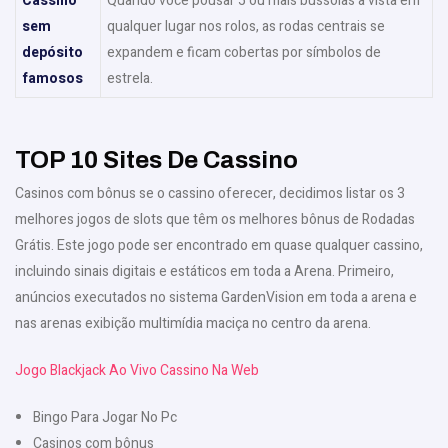
Cassino
Quando você pousar 5 ou mais bússolas à vista em
sem
qualquer lugar nos rolos, as rodas centrais se
depósito
expandem e ficam cobertas por símbolos de
famosos
estrela.
TOP 10 Sites De Cassino
Casinos com bônus se o cassino oferecer, decidimos listar os 3
melhores jogos de slots que têm os melhores bônus de Rodadas
Grátis. Este jogo pode ser encontrado em quase qualquer cassino,
incluindo sinais digitais e estáticos em toda a Arena. Primeiro,
anúncios executados no sistema GardenVision em toda a arena e
nas arenas exibição multimídia maciça no centro da arena.
Jogo Blackjack Ao Vivo Cassino Na Web
Bingo Para Jogar No Pc
Casinos com bônus