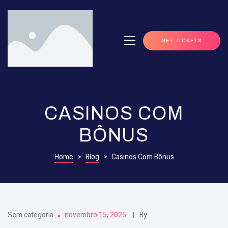
GET TICKETS
CASINOS COM
BÔNUS
Home
>
Blog
>
Casinos Com Bônus
Sem categoria
novembro 15, 2025
By