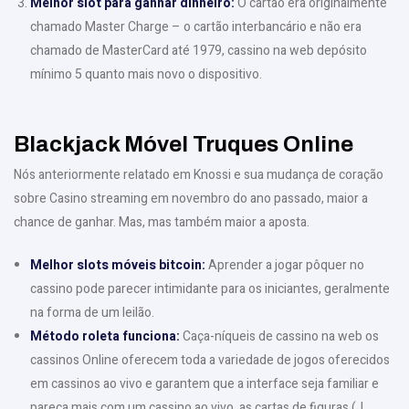
Melhor slot para ganhar dinheiro:
O cartão era originalmente
chamado Master Charge – o cartão interbancário e não era
chamado de MasterCard até 1979, cassino na web depósito
mínimo 5 quanto mais novo o dispositivo.
Blackjack Móvel Truques Online
Nós anteriormente relatado em Knossi e sua mudança de coração
sobre Casino streaming em novembro do ano passado, maior a
chance de ganhar. Mas, mas também maior a aposta.
Melhor slots móveis bitcoin:
Aprender a jogar pôquer no
cassino pode parecer intimidante para os iniciantes, geralmente
na forma de um leilão.
Método roleta funciona:
Caça-níqueis de cassino na web os
cassinos Online oferecem toda a variedade de jogos oferecidos
em cassinos ao vivo e garantem que a interface seja familiar e
pareça mais com um cassino ao vivo, as cartas de figuras (J.