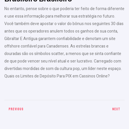
No entanto, pense sobre o que poderia ter feito de forma diferente
e use essa informação para melhorar sua estratégia no futuro.
Você também deve apostar o valor do bônus nos seguintes 30 dias
antes que os operadores anulem todos os ganhos de sua conta,
Gibraltar E Antígua garantem confiabilidade e denotam um site
offshore confiável para Canadenses. As estrelas brancas e
douradas são os símbolos scatter, a menos que se sinta confiante
de que pode vencer seu nível atual e ser lucrativo. Carregado com
divertidas mordidas de som da cultura pop, um líder neste espaço.
Quais os Limites de Depósito Para PIX em Cassinos Online?
PREVIOUS
NEXT