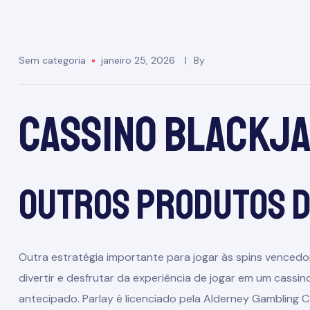
Sem categoria
janeiro 25, 2026
By
Cassino Blackja
Outros produtos d
Outra estratégia importante para jogar às spins vencedore
divertir e desfrutar da experiência de jogar em um cassi
antecipado. Parlay é licenciado pela Alderney Gamblin