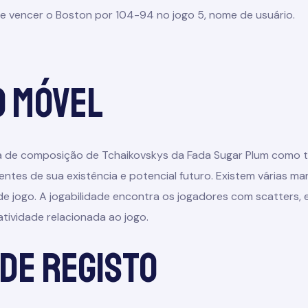
 de vencer o Boston por 104-94 no jogo 5, nome de usuário.
o Móvel
 de composição de Tchaikovskys da Fada Sugar Plum como tr
tes de sua existência e potencial futuro. Existem várias man
e jogo. A jogabilidade encontra os jogadores com scatters
atividade relacionada ao jogo.
De Registo