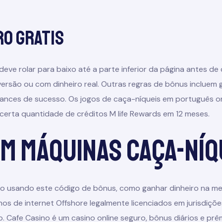
ro gratis
deve rolar para baixo até a parte inferior da página antes de 
ersão ou com dinheiro real. Outras regras de bônus incluem 
ances de sucesso. Os jogos de caça-níqueis em português on
 certa quantidade de créditos M life Rewards em 12 meses.
m Máquinas Caça-Níq
o usando este código de bônus, como ganhar dinheiro na mel
os de internet Offshore legalmente licenciados em jurisdiç
lo. Cafe Casino é um casino online seguro, bônus diários e p