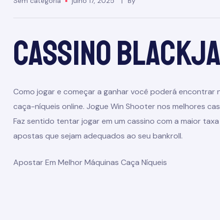
Sem categoria
julho 17, 2025
By
Cassino Blackja
Como jogar e começar a ganhar você poderá encontrar n
caça-níqueis online. Jogue Win Shooter nos melhores ca
Faz sentido tentar jogar em um cassino com a maior tax
apostas que sejam adequados ao seu bankroll.
Apostar Em Melhor Máquinas Caça Níqueis