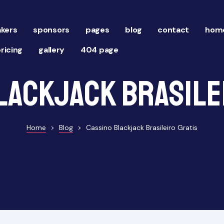
kers
sponsors
pages
blog
contact
home
ricing
gallery
404 page
lackjack Brasile
Home
>
Blog
>
Cassino Blackjack Brasileiro Gratis