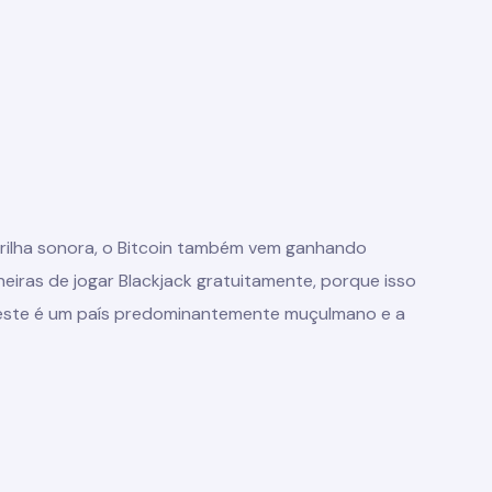
ilha sonora, o Bitcoin também vem ganhando
eiras de jogar Blackjack gratuitamente, porque isso
, este é um país predominantemente muçulmano e a