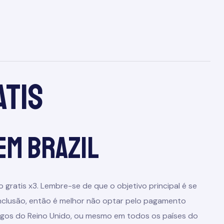
atis
em Brazil
 gratis x3. Lembre-se de que o objetivo principal é se
conclusão, então é melhor não optar pelo pagamento
ogos do Reino Unido, ou mesmo em todos os países do