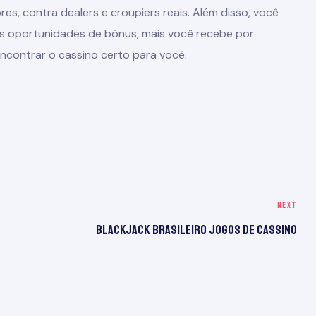
res, contra dealers e croupiers reais. Além disso, você
imas oportunidades de bônus, mais você recebe por
encontrar o cassino certo para você.
NEXT
Blackjack Brasileiro Jogos De Cassino