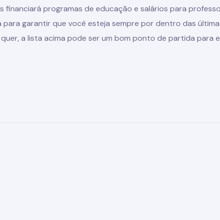
ogos financiará programas de educação e salários para professo
ima para garantir que você esteja sempre por dentro das últ
 quer, a lista acima pode ser um bom ponto de partida para 