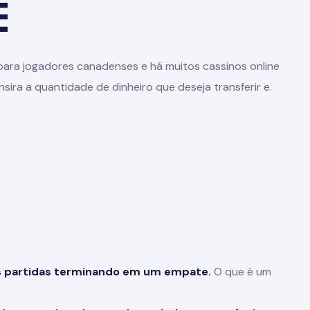
e
para jogadores canadenses e há muitos cassinos online
ira a quantidade de dinheiro que deseja transferir e.
 das partidas terminando em um empate.
O que é um