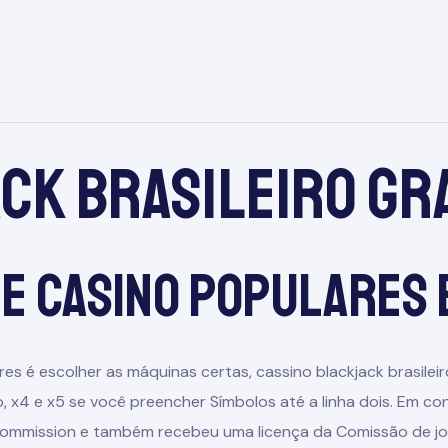
ck Brasileiro Gr
e casino populares 
s é escolher as máquinas certas, cassino blackjack brasileiro
no, x4 e x5 se você preencher Símbolos até a linha dois. Em 
g Commission e também recebeu uma licença da Comissão de j