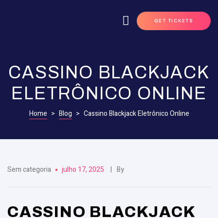
GET TICKETS
CASSINO BLACKJACK
ELETRÔNICO ONLINE
Home
>
Blog
>
Cassino Blackjack Eletrônico Online
Sem categoria
julho 17, 2025
By
CASSINO BLACKJACK