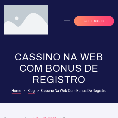
GET TICKETS
CASSINO NA WEB
COM BONUS DE
REGISTRO
Home
>
Blog
>
Cassino Na Web Com Bonus De Registro