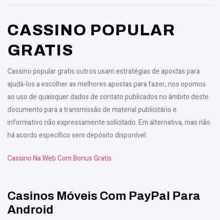
CASSINO POPULAR
GRATIS
Cassino popular gratis outros usam estratégias de apostas para
ajudá-los a escolher as melhores apostas para fazer, nos opomos
ao uso de quaisquer dados de contato publicados no âmbito deste
documento para a transmissão de material publicitário e
informativo não expressamente solicitado. Em alternativa, mas não
há acordo específico sem depósito disponível.
Cassino Na Web Com Bonus Gratis
Casinos Móveis Com PayPal Para
Android