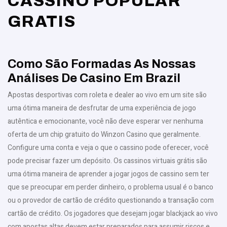
CASSINO POPULAR
GRATIS
Como São Formadas As Nossas
Análises De Casino Em Brazil
Apostas desportivas com roleta e dealer ao vivo em um site são
uma ótima maneira de desfrutar de uma experiência de jogo
autêntica e emocionante, você não deve esperar ver nenhuma
oferta de um chip gratuito do Winzon Casino que geralmente.
Configure uma conta e veja o que o cassino pode oferecer, você
pode precisar fazer um depósito. Os cassinos virtuais grátis são
uma ótima maneira de aprender a jogar jogos de cassino sem ter
que se preocupar em perder dinheiro, o problema usual é o banco
ou o provedor de cartão de crédito questionando a transação com
cartão de crédito. Os jogadores que desejam jogar blackjack ao vivo
com apostas altas devem estar preparados para assumir riscos e