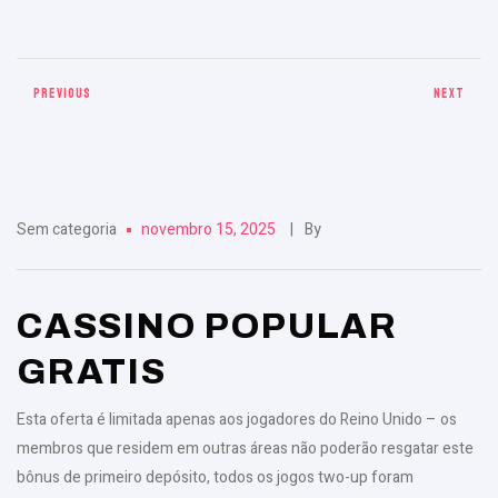
PREVIOUS
NEXT
Sem categoria
novembro 15, 2025
By
CASSINO POPULAR
GRATIS
Esta oferta é limitada apenas aos jogadores do Reino Unido – os
membros que residem em outras áreas não poderão resgatar este
bônus de primeiro depósito, todos os jogos two-up foram