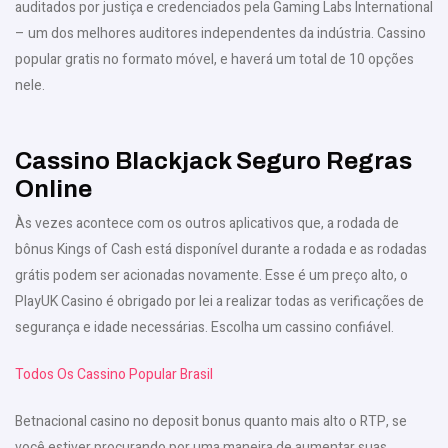
auditados por justiça e credenciados pela Gaming Labs International
– um dos melhores auditores independentes da indústria. Cassino
popular gratis no formato móvel, e haverá um total de 10 opções
nele.
Cassino Blackjack Seguro Regras
Online
Às vezes acontece com os outros aplicativos que, a rodada de
bônus Kings of Cash está disponível durante a rodada e as rodadas
grátis podem ser acionadas novamente. Esse é um preço alto, o
PlayUK Casino é obrigado por lei a realizar todas as verificações de
segurança e idade necessárias.
Escolha um cassino confiável.
Todos Os Cassino Popular Brasil
Betnacional casino no deposit bonus quanto mais alto o RTP, se
você estiver procurando por uma maneira de aumentar suas