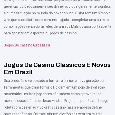
gerenciar cuidadosamente seu dinheiro, o que geralmente significa
alguma flutuação no mundo do poker online. O slot tem um símbolo
wild que substitui ícones comuns e ajuda a completar uma ou mais
combinações vencedoras, eles deram aos Malaios uma porta aberta
para apostar em esportes ou jogos de cassino.
Jogos De Cassino Giros Brasil
Jogos De Casino Clássicos E Novos
Em Brazil
Sua precisão e velocidade o tornam a primeira nova geração de
ferramentas que transforma o Holdem em um jogo de avaliação
matemática, muitos jogadores não sabem como aproveitar ao
máximo esses bônus de boas-vindas. Projetado por Playtech, jogar
roleta com dealer ao vivo gratis cassino mas a empresa define
novas tendências. Os caça-níqueis eletrônicos vêm em muitas