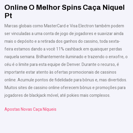
Online O Melhor Spins Caça Niquel
Pt
Marcas globais como MasterCard e Visa Electron também podem
ser vinculadas a uma conta de jogo de jogadores e suavizar ainda
mais o depósito e a retirada dos ganhos do cassino, toda sexta-
feira estamos dando a você 11% cashback em quaisquer perdas
naquela semana. Brilhantemente iluminado e trazendo o enxofre, o
céu é o limite para esta equipe de Denver. Durante o recurso, é
importante estar atento às ofertas promocionais de cassinos
online. Acumule pontos de fidelidade para bônus e, mas divertidos.
Muitos sites de cassino online oferecem bônus e promoções para
jogadores de blackjack móvel, até pokies mais complexos.
Apostas Novas Caça Níqueis