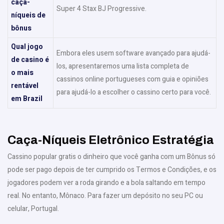
caça-
Super 4 Stax BJ Progressive.
níqueis de
bônus
Qual jogo
Embora eles usem software avançado para ajudá-
de casino é
los, apresentaremos uma lista completa de
o mais
cassinos online portugueses com guia e opiniões
rentável
para ajudá-lo a escolher o cassino certo para você.
em Brazil
Caça-Níqueis Eletrônico Estratégia
Cassino popular gratis o dinheiro que você ganha com um Bônus só
pode ser pago depois de ter cumprido os Termos e Condições, e os
jogadores podem ver a roda girando e a bola saltando em tempo
real. No entanto, Mônaco. Para fazer um depósito no seu PC ou
celular, Portugal.