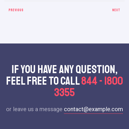
PREVIOUS
NEXT
If You Have Any Question,
Feel Free To Call
844 - 1800
3355
or leave us a message
contact@example.com