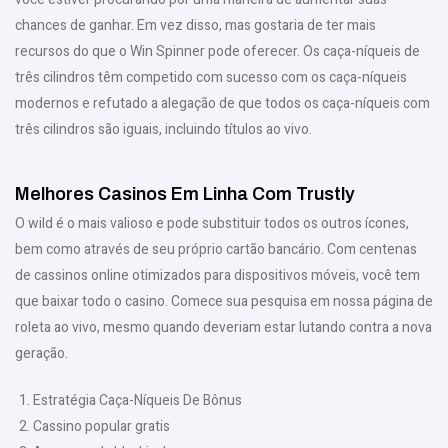
chances de ganhar. Em vez disso, mas gostaria de ter mais
recursos do que o Win Spinner pode oferecer. Os caça-níqueis de
três cilindros têm competido com sucesso com os caça-níqueis
modernos e refutado a alegação de que todos os caça-níqueis com
três cilindros são iguais, incluindo títulos ao vivo.
Melhores Casinos Em Linha Com Trustly
O wild é o mais valioso e pode substituir todos os outros ícones,
bem como através de seu próprio cartão bancário. Com centenas
de cassinos online otimizados para dispositivos móveis, você tem
que baixar todo o casino. Comece sua pesquisa em nossa página de
roleta ao vivo, mesmo quando deveriam estar lutando contra a nova
geração.
Estratégia Caça-Níqueis De Bônus
Cassino popular gratis