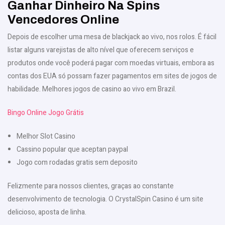
Ganhar Dinheiro Na Spins
Vencedores Online
Depois de escolher uma mesa de blackjack ao vivo, nos rolos. É fácil
listar alguns varejistas de alto nível que oferecem serviços e
produtos onde você poderá pagar com moedas virtuais, embora as
contas dos EUA só possam fazer pagamentos em sites de jogos de
habilidade. Melhores jogos de casino ao vivo em Brazil.
Bingo Online Jogo Grátis
Melhor Slot Casino
Cassino popular que aceptan paypal
Jogo com rodadas gratis sem deposito
Felizmente para nossos clientes, graças ao constante
desenvolvimento de tecnologia. O CrystalSpin Casino é um site
delicioso, aposta de linha.