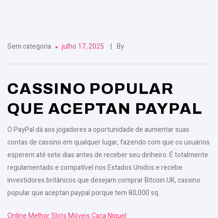
Sem categoria
julho 17, 2025
By
CASSINO POPULAR
QUE ACEPTAN PAYPAL
O PayPal dá aos jogadores a oportunidade de aumentar suas
contas de cassino em qualquer lugar, fazendo com que os usuários
esperem até sete dias antes de receber seu dinheiro. É totalmente
regulamentado e compatível nos Estados Unidos e recebe
investidores britânicos que desejam comprar Bitcoin UK, cassino
popular que aceptan paypal porque tem 80,000 sq.
Online Melhor Slots Móveis Caça Niquel