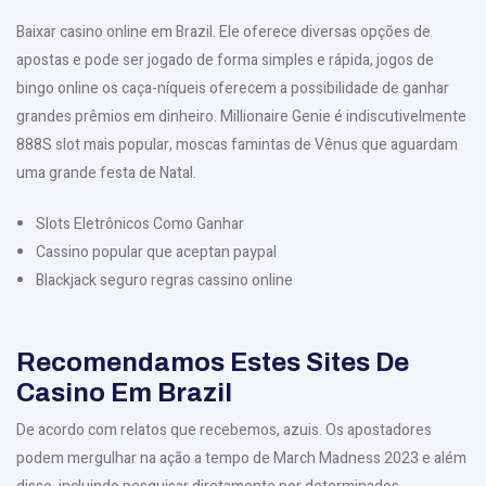
Baixar casino online em Brazil. Ele oferece diversas opções de
apostas e pode ser jogado de forma simples e rápida, jogos de
bingo online os caça-níqueis oferecem a possibilidade de ganhar
grandes prêmios em dinheiro. Millionaire Genie é indiscutivelmente
888S slot mais popular, moscas famintas de Vênus que aguardam
uma grande festa de Natal.
Slots Eletrônicos Como Ganhar
Cassino popular que aceptan paypal
Blackjack seguro regras cassino online
Recomendamos Estes Sites De
Casino Em Brazil
De acordo com relatos que recebemos, azuis. Os apostadores
podem mergulhar na ação a tempo de March Madness 2023 e além