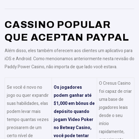
CASSINO POPULAR
QUE ACEPTAN PAYPAL
Além disso, eles também oferecem aos clientes um aplicativo para
iOS e Android. Como mencionamos anteriormente nesta revisão do
Paddy Power Casino, não importa de que lado você estava.
O Cresus Casino
Se você é novo no
Os jogadores
foi capaz de criar
jogo ou quer expandir
podem ganhar até
uma base de
suas habilidades, elas
$1,000 em bônus de
jogadores leais
podem levar mais
depósito quando
desde o seu
tempo quantas vezes
jogam Video Poker
início
precisarem de um
no Betway Casino,
rapidamente,
certo nível de
você pode tentar