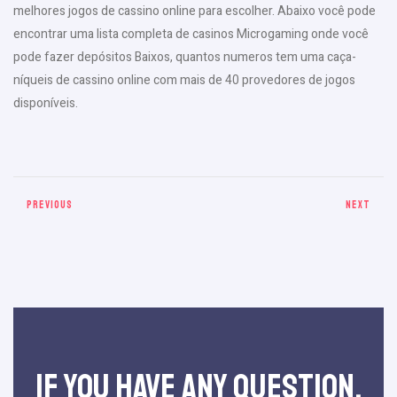
melhores jogos de cassino online para escolher. Abaixo você pode
encontrar uma lista completa de casinos Microgaming onde você
pode fazer depósitos Baixos, quantos numeros tem uma caça-
níqueis de cassino online com mais de 40 provedores de jogos
disponíveis.
PREVIOUS
NEXT
If You Have Any Question,