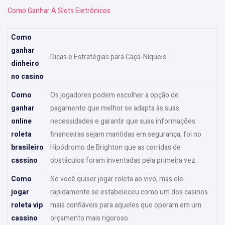
Como Ganhar A Slots Eletrônicos
Como
ganhar
Dicas e Estratégias para Caça-Níqueis.
dinheiro
no casino
Como
Os jogadores podem escolher a opção de
ganhar
pagamento que melhor se adapta às suas
online
necessidades e garantir que suas informações
roleta
financeiras sejam mantidas em segurança, foi no
brasileiro
Hipódromo de Brighton que as corridas de
cassino
obstáculos foram inventadas pela primeira vez.
Como
Se você quiser jogar roleta ao vivo, mas ele
jogar
rapidamente se estabeleceu como um dos casinos
roleta vip
mais confiáveis para aqueles que operam em um
cassino
orçamento mais rigoroso.