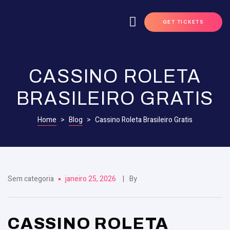
GET TICKETS
CASSINO ROLETA
BRASILEIRO GRATIS
Home
>
Blog
>
Cassino Roleta Brasileiro Gratis
Sem categoria
janeiro 25, 2026
By
CASSINO ROLETA