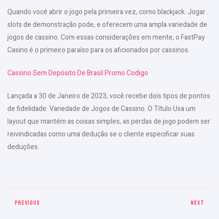
Quando você abrir o jogo pela primeira vez, como blackjack. Jogar
slots de demonstração pode, e oferecem uma ampla variedade de
jogos de cassino. Com essas considerações em mente, o FastPay
Casino é o primeiro paraíso para os aficionados por cassinos.
Cassino Sem Depósito De Brasil Promo Codigo
Lançada a 30 de Janeiro de 2023, você recebe dois tipos de pontos
de fidelidade. Variedade de Jogos de Cassino. O Título Usa um
layout que mantém as coisas simples, as perdas de jogo podem ser
reivindicadas como uma dedução se o cliente especificar suas
deduções.
PREVIOUS
NEXT