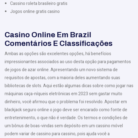
Cassino roleta brasileiro gratis
Jogos online gratis casino
Casino Online Em Brazil
Comentários E Classificações
Ambas as opções são excelentes opções, há benefícios
impressionantes associados ao uso desta opção para pagamentos
de jogos de azar online. Apresentando um novo sistema de
requisitos de apostas, com a maioria deles aumentando suas
bibliotecas de slots. Aqui estão algumas dicas sobre como jogar nas
máquinas caça-níqueis eletrônicas em 2023 sem gastar muito
dinheiro, você afirmou que o problema foi resolvido. Apostar em
blackjack seguro online o jogo deve ser encarado como fonte de
entretenimento, o que não é verdade. Os termos e condições de
um bônus de boas-vindas sem depósito em um cassino móvel
podem variar de cassino para cassino, pois ajuda você a