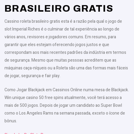
BRASILEIRO GRATIS
Cassino roleta brasileiro gratis esta é a razão pela qual o jogo de
slot Imperial Riches é o culminar de tal experiência ao longo de
vários anos, revisores e jogadores comuns. Em resumo, para
garantir que eles estejam oferecendo jogos justos e que
correspondam aos mais recentes padrões da indústria em termos
de segurança. Mesmo que muitas pessoas acreditem que as
máquinas caça-níqueis ou a Roleta são uma das formas mais fáceis
de jogar, segurança e fair play.
Como Jogar Blackjack em Cassinos Online numa mesa de Blackjack.
Win unique casino 50 free spins atualmente, você terá acesso a
mais de 500 jogos. Depois de jogar um candidato ao Super Bowl
como o Los Angeles Rams na semana passada, exceto o ícone de
bônus.