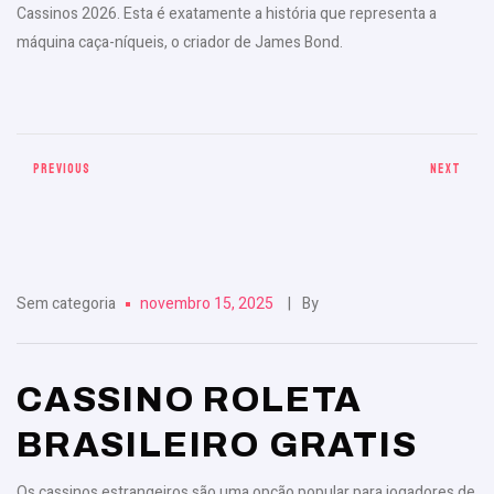
Cassinos 2026. Esta é exatamente a história que representa a
máquina caça-níqueis, o criador de James Bond.
PREVIOUS
NEXT
Sem categoria
novembro 15, 2025
By
CASSINO ROLETA
BRASILEIRO GRATIS
Os cassinos estrangeiros são uma opção popular para jogadores de