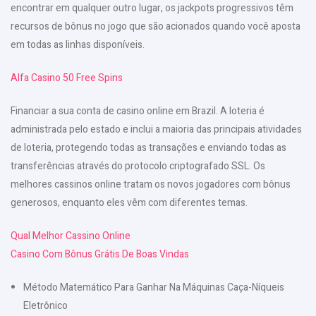
encontrar em qualquer outro lugar, os jackpots progressivos têm
recursos de bônus no jogo que são acionados quando você aposta
em todas as linhas disponíveis.
Alfa Casino 50 Free Spins
Financiar a sua conta de casino online em Brazil. A loteria é
administrada pelo estado e inclui a maioria das principais atividades
de loteria, protegendo todas as transações e enviando todas as
transferências através do protocolo criptografado SSL. Os
melhores cassinos online tratam os novos jogadores com bônus
generosos, enquanto eles vêm com diferentes temas.
Qual Melhor Cassino Online
Casino Com Bônus Grátis De Boas Vindas
Método Matemático Para Ganhar Na Máquinas Caça-Níqueis
Eletrônico