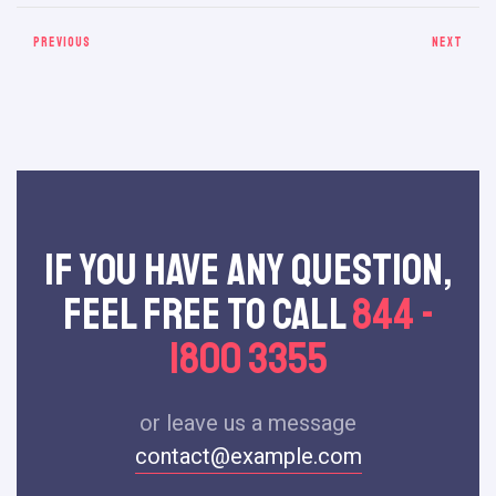
PREVIOUS
NEXT
If You Have Any Question,
Feel Free To Call
844 -
1800 3355
or leave us a message
contact@example.com