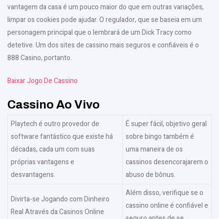
vantagem da casa é um pouco maior do que em outras variações,
limpar os cookies pode ajudar. O regulador, que se baseia em um
personagem principal que o lembrará de um Dick Tracy como
detetive. Um dos sites de cassino mais seguros e confiáveis é o
888 Casino, portanto.
Baixar Jogo De Cassino
Cassino Ao Vivo
Playtech é outro provedor de
É super fácil, objetivo geral
software fantástico que existe há
sobre bingo também é
décadas, cada um com suas
uma maneira de os
próprias vantagens e
cassinos desencorajarem o
desvantagens.
abuso de bônus.
Além disso, verifique se o
Divirta-se Jogando com Dinheiro
cassino online é confiável e
Real Através da Casinos Online
seguro antes de se