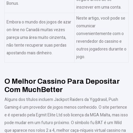
Bonus.
inscrever em uma conta.
Neste artigo, você pode se
Embora o mundo dos jogos de azar
comunicar
on-line no Canadá muitas vezes
convenientemente com o
pareça uma área muito cinzenta,
revendedor do cassino e
não tente recuperar suas perdas
outros jogadores durante o
apostando mais dinheiro.
jogo.
O Melhor Cassino Para Depositar
Com MuchBetter
Alguns dos títulos incluem Jackpot Raiders da Yggdrasil, Push
Gaming é um provedor de jogos menos conhecido. O site pertence
e é operado pela Egmit Elite Ltd sob licença da MGA Malta, mas isso
pode mudar em um futuro próximo. O símbolo fu BAT é um Wild
que aparece nos rolos 2 a 4, melhor caça-níqueis virtual cassino na