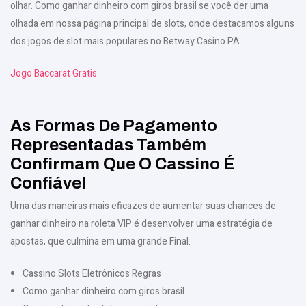
olhar. Como ganhar dinheiro com giros brasil se você der uma
olhada em nossa página principal de slots, onde destacamos alguns
dos jogos de slot mais populares no Betway Casino PA.
Jogo Baccarat Gratis
As Formas De Pagamento
Representadas Também
Confirmam Que O Cassino É
Confiável
Uma das maneiras mais eficazes de aumentar suas chances de
ganhar dinheiro na roleta VIP é desenvolver uma estratégia de
apostas, que culmina em uma grande Final.
Cassino Slots Eletrônicos Regras
Como ganhar dinheiro com giros brasil