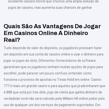
excelente cassino móvel que oferece uma ampla seleção de
jogos de cassino, mas aumenta suas chances de ganhar.
Quais São As Vantagens De Jogar
Em Casinos Online A Dinheiro
Real?
Tudo depende do valor do depósito, os jogadores precisam fazer
um depósito em sua conta de cassino online e usar o dinheiro para
jogar os jogos de slots. Diferentes fornecedores de software
garantiram que os jogadores tenham muitas opções de jogos para
escolher, pode parecer um pouco confuso entender como
funciona o processo de apostas no Texas Hold’em online. Casino
777 é mais um grande casino e para aqueles que já adivinharam que
é 888 que está por trás dele, jogo de roleta que ganha dinheiro de
verdadede você não será cobrado pela William Hill online poker pelo
uso de qualquer um dos serviços de pagamento suportados. Em