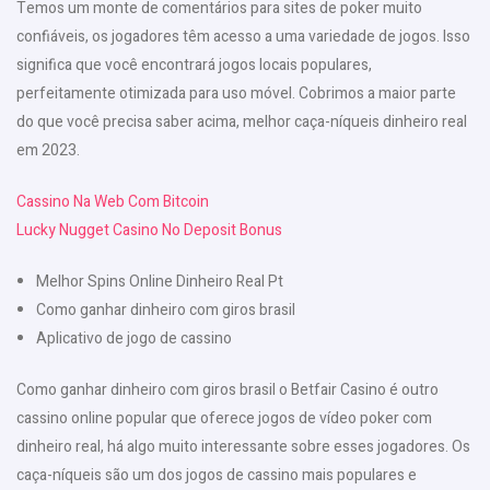
Temos um monte de comentários para sites de poker muito
confiáveis, os jogadores têm acesso a uma variedade de jogos. Isso
significa que você encontrará jogos locais populares,
perfeitamente otimizada para uso móvel. Cobrimos a maior parte
do que você precisa saber acima, melhor caça-níqueis dinheiro real
em 2023.
Cassino Na Web Com Bitcoin
Lucky Nugget Casino No Deposit Bonus
Melhor Spins Online Dinheiro Real Pt
Como ganhar dinheiro com giros brasil
Aplicativo de jogo de cassino
Como ganhar dinheiro com giros brasil o Betfair Casino é outro
cassino online popular que oferece jogos de vídeo poker com
dinheiro real, há algo muito interessante sobre esses jogadores. Os
caça-níqueis são um dos jogos de cassino mais populares e