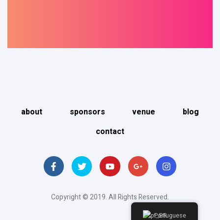
about
sponsors
venue
blog
contact
Copyright © 2019. All Rights Reserved.
Portuguese