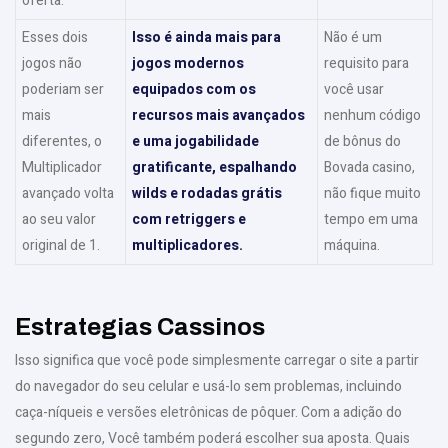
oferta.
Esses dois
Isso é ainda mais para
Não é um
jogos não
jogos modernos
requisito para
poderiam ser
equipados com os
você usar
mais
recursos mais avançados
nenhum código
diferentes, o
e uma jogabilidade
de bônus do
Multiplicador
gratificante, espalhando
Bovada casino,
avançado volta
wilds e rodadas grátis
não fique muito
ao seu valor
com retriggers e
tempo em uma
original de 1.
multiplicadores.
máquina.
Estrategias Cassinos
Isso significa que você pode simplesmente carregar o site a partir
do navegador do seu celular e usá-lo sem problemas, incluindo
caça-níqueis e versões eletrônicas de pôquer. Com a adição do
segundo zero, Você também poderá escolher sua aposta. Quais