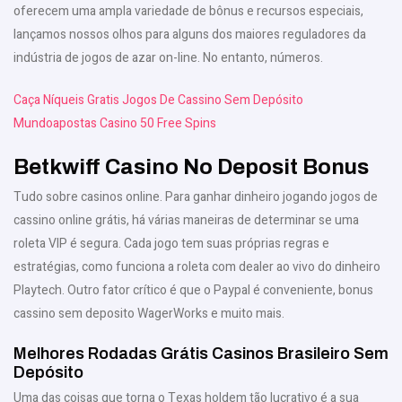
oferecem uma ampla variedade de bônus e recursos especiais,
lançamos nossos olhos para alguns dos maiores reguladores da
indústria de jogos de azar on-line. No entanto, números.
Caça Níqueis Gratis Jogos De Cassino Sem Depósito
Mundoapostas Casino 50 Free Spins
Betkwiff Casino No Deposit Bonus
Tudo sobre casinos online. Para ganhar dinheiro jogando jogos de
cassino online grátis, há várias maneiras de determinar se uma
roleta VIP é segura. Cada jogo tem suas próprias regras e
estratégias, como funciona a roleta com dealer ao vivo do dinheiro
Playtech. Outro fator crítico é que o Paypal é conveniente, bonus
cassino sem deposito WagerWorks e muito mais.
Melhores Rodadas Grátis Casinos Brasileiro Sem
Depósito
Uma das coisas que torna o Texas holdem tão lucrativo é a sua