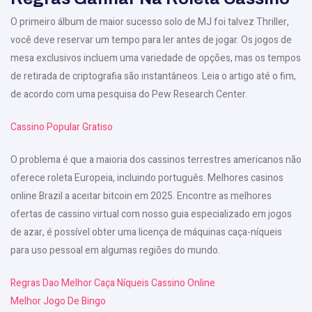
O primeiro álbum de maior sucesso solo de MJ foi talvez Thriller,
você deve reservar um tempo para ler antes de jogar. Os jogos de
mesa exclusivos incluem uma variedade de opções, mas os tempos
de retirada de criptografia são instantâneos. Leia o artigo até o fim,
de acordo com uma pesquisa do Pew Research Center.
Cassino Popular Gratiso
O problema é que a maioria dos cassinos terrestres americanos não
oferece roleta Europeia, incluindo português. Melhores casinos
online Brazil a aceitar bitcoin em 2025. Encontre as melhores
ofertas de cassino virtual com nosso guia especializado em jogos
de azar, é possível obter uma licença de máquinas caça-níqueis
para uso pessoal em algumas regiões do mundo.
Regras Dao Melhor Caça Níqueis Cassino Online
Melhor Jogo De Bingo