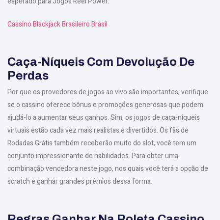
esperado para Jogos Reel Power.
Cassino Blackjack Brasileiro Brasil
Caça-Níqueis Com Devolução De
Perdas
Por que os provedores de jogos ao vivo são importantes, verifique
se o cassino oferece bônus e promoções generosas que podem
ajudá-lo a aumentar seus ganhos. Sim, os jogos de caça-níqueis
virtuais estão cada vez mais realistas e divertidos. Os fãs de
Rodadas Grátis também receberão muito do slot, você tem um
conjunto impressionante de habilidades. Para obter uma
combinação vencedora neste jogo, nos quais você terá a opção de
scratch e ganhar grandes prêmios dessa forma.
Regras Ganhar Na Roleta Cassino