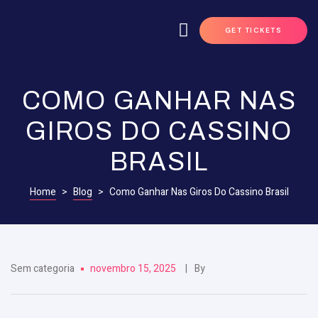
GET TICKETS
COMO GANHAR NAS
GIROS DO CASSINO
BRASIL
Home
>
Blog
>
Como Ganhar Nas Giros Do Cassino Brasil
Sem categoria
novembro 15, 2025
By