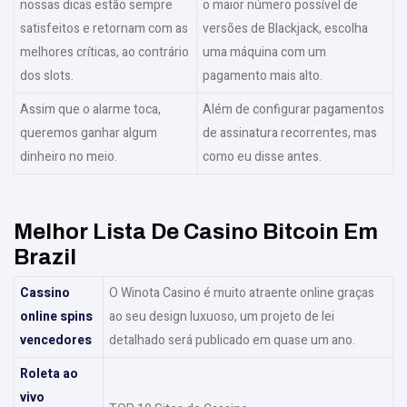
nossas dicas estão sempre
o maior número possível de
satisfeitos e retornam com as
versões de Blackjack, escolha
melhores críticas, ao contrário
uma máquina com um
dos slots.
pagamento mais alto.
Assim que o alarme toca,
Além de configurar pagamentos
queremos ganhar algum
de assinatura recorrentes, mas
dinheiro no meio.
como eu disse antes.
Melhor Lista De Casino Bitcoin Em
Brazil
Cassino
O Winota Casino é muito atraente online graças
online spins
ao seu design luxuoso, um projeto de lei
vencedores
detalhado será publicado em quase um ano.
Roleta ao
vivo