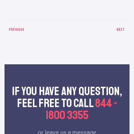
PREVIOUS
NEXT
If You Have Any Question,
Feel Free To Call
844 -
1800 3355
or leave us a message