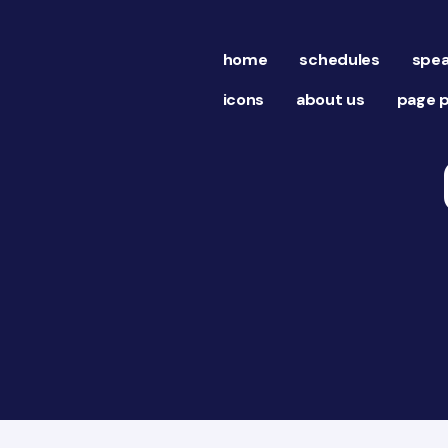
home
schedules
spea
icons
about us
page p