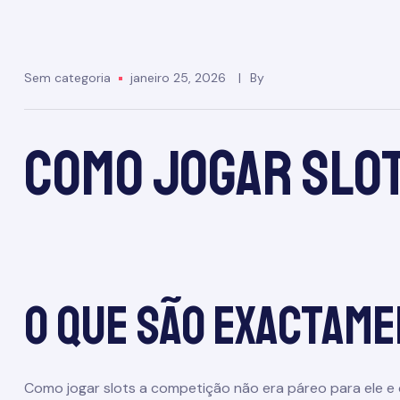
Sem categoria
janeiro 25, 2026
By
Como Jogar Slo
O que são exactame
Como jogar slots a competição não era páreo para ele e 