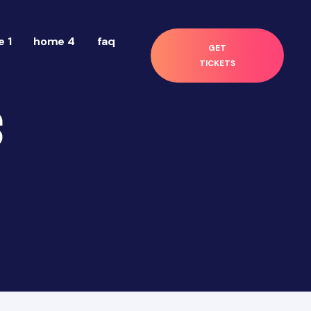
 1
home 4
faq
GET
TICKETS
s