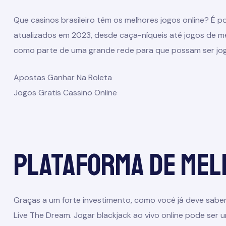
Que casinos brasileiro têm os melhores jogos online? É p
atualizados em 2023, desde caça-níqueis até jogos de me
como parte de uma grande rede para que possam ser jogad
Apostas Ganhar Na Roleta
Jogos Gratis Cassino Online
Plataforma De Mel
Graças a um forte investimento, como você já deve sabe
Live The Dream. Jogar blackjack ao vivo online pode ser