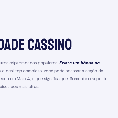
dade Cassino
outras criptomoedas populares.
Existe um bônus de
 ou o desktop completo, você pode acessar a seção de
teceu em Maio 4, o que significa que. Somente o suporte
ixos aos mais altos.