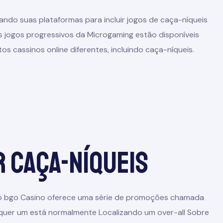
zando suas plataformas para incluir jogos de caça-níqueis
s jogos progressivos da Microgaming estão disponíveis
 cassinos online diferentes, incluindo caça-níqueis.
 Caça-Níqueis
, o bgo Casino oferece uma série de promoções chamada
alquer um está normalmente Localizando um over-all Sobre