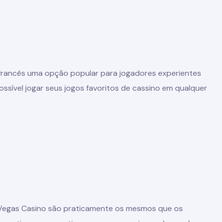
 francês uma opção popular para jogadores experientes
ssível jogar seus jogos favoritos de cassino em qualquer
Vegas Casino são praticamente os mesmos que os