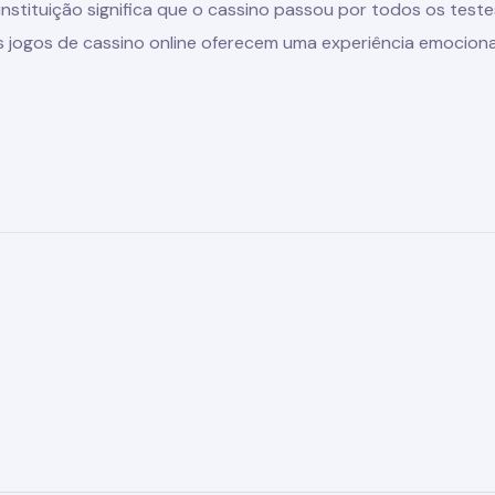
a instituição significa que o cassino passou por todos os te
 jogos de cassino online oferecem uma experiência emociona