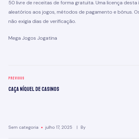
50 livre de receitas de forma gratuita. Uma licença dest
aleatórios aos jogos, métodos de pagamento e bônus. Os
não exigia dias de verificação.
Mega Jogos Jogatina
PREVIOUS
Caça Níquel De Casinos
Sem categoria
julho 17, 2025
By