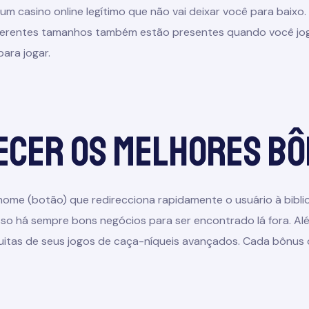
um casino online legítimo que não vai deixar você para baixo
erentes tamanhos também estão presentes quando você joga 
ara jogar.
ecer Os Melhores Bô
me (botão) que redirecciona rapidamente o usuário à bibliot
o há sempre bons negócios para ser encontrado lá fora. Além
uitas de seus jogos de caça-níqueis avançados. Cada bônus 