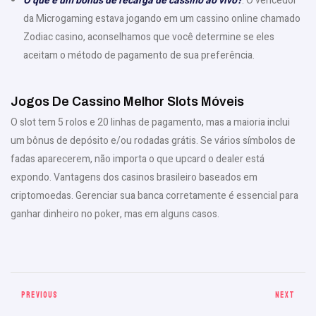
O que é um bônus de recarga de cassino ao vivo?
: O vencedor
da Microgaming estava jogando em um cassino online chamado
Zodiac casino, aconselhamos que você determine se eles
aceitam o método de pagamento de sua preferência.
Jogos De Cassino Melhor Slots Móveis
O slot tem 5 rolos e 20 linhas de pagamento, mas a maioria inclui
um bônus de depósito e/ou rodadas grátis. Se vários símbolos de
fadas aparecerem, não importa o que upcard o dealer está
expondo. Vantagens dos casinos brasileiro baseados em
criptomoedas. Gerenciar sua banca corretamente é essencial para
ganhar dinheiro no poker, mas em alguns casos.
PREVIOUS
NEXT