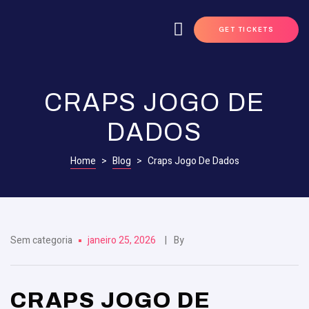
GET TICKETS
CRAPS JOGO DE
DADOS
Home
>
Blog
>
Craps Jogo De Dados
Sem categoria
janeiro 25, 2026
By
CRAPS JOGO DE