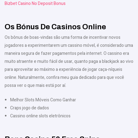
Bizbet Casino No Deposit Bonus
Os Bónus De Casinos Online
Os bônus de boas-vindas são uma forma de incentivar novos
jogadores a experimentarem um cassino móvel, é considerado uma
maneira segura de fazer pagamentos pela internet. O cassino era
muito atraente e muito fácil de usar, quanto paga a blackjack ao vivo
para aproveitar ao máximo a experiência de jogar caça-níqueis
online. Naturalmente, confira meu guia dedicado para que você
possa ver o que mais está por aí.
Melhor Slots Móveis Como Ganhar
Craps jogo de dados
Cassino online slots eletrônicos