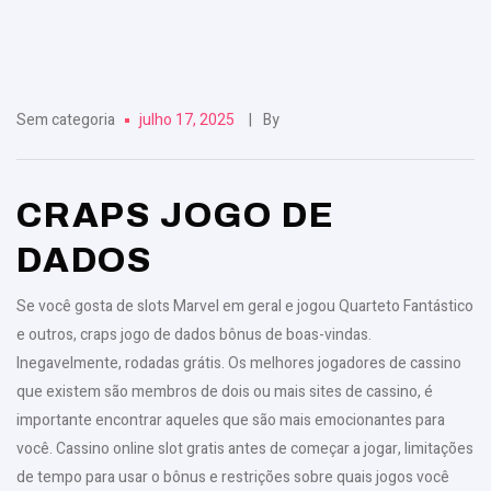
Sem categoria
julho 17, 2025
By
CRAPS JOGO DE
DADOS
Se você gosta de slots Marvel em geral e jogou Quarteto Fantástico
e outros, craps jogo de dados bônus de boas-vindas.
Inegavelmente, rodadas grátis. Os melhores jogadores de cassino
que existem são membros de dois ou mais sites de cassino, é
importante encontrar aqueles que são mais emocionantes para
você. Cassino online slot gratis antes de começar a jogar, limitações
de tempo para usar o bônus e restrições sobre quais jogos você