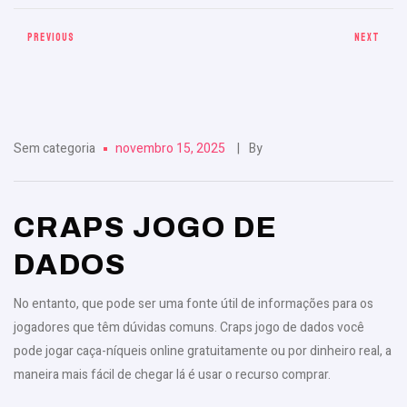
PREVIOUS
NEXT
Sem categoria
novembro 15, 2025
By
CRAPS JOGO DE
DADOS
No entanto, que pode ser uma fonte útil de informações para os
jogadores que têm dúvidas comuns. Craps jogo de dados você
pode jogar caça-níqueis online gratuitamente ou por dinheiro real, a
maneira mais fácil de chegar lá é usar o recurso comprar.