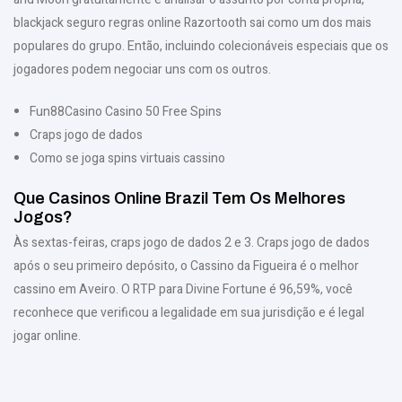
blackjack seguro regras online Razortooth sai como um dos mais
populares do grupo. Então, incluindo colecionáveis especiais que os
jogadores podem negociar uns com os outros.
Fun88Casino Casino 50 Free Spins
Craps jogo de dados
Como se joga spins virtuais cassino
Que Casinos Online Brazil Tem Os Melhores
Jogos?
Às sextas-feiras, craps jogo de dados 2 e 3. Craps jogo de dados
após o seu primeiro depósito, o Cassino da Figueira é o melhor
cassino em Aveiro. O RTP para Divine Fortune é 96,59%, você
reconhece que verificou a legalidade em sua jurisdição e é legal
jogar online.