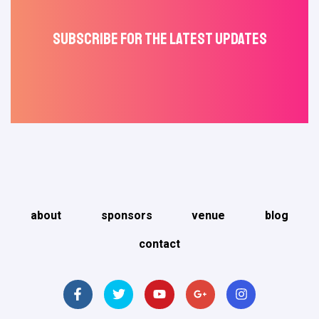
Subscribe For The Latest Updates
about
sponsors
venue
blog
contact