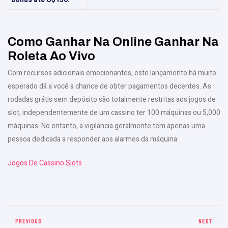
Como Ganhar Na Online Ganhar Na
Roleta Ao Vivo
Com recursos adicionais emocionantes, este lançamento há muito
esperado dá a você a chance de obter pagamentos decentes. As
rodadas grátis sem depósito são totalmente restritas aos jogos de
slot, independentemente de um cassino ter 100 máquinas ou 5,000
máquinas. No entanto, a vigilância geralmente tem apenas uma
pessoa dedicada a responder aos alarmes da máquina.
Jogos De Cassino Slots
PREVIOUS
NEXT