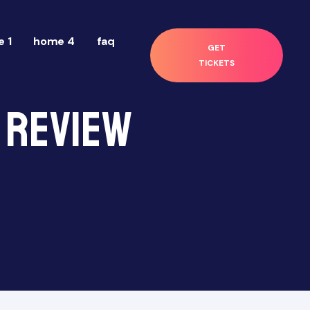
 1
home 4
faq
GET
TICKETS
5 Review