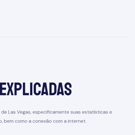
 explicadas
 de Las Vegas, especificamente suas estatísticas e
o, bem como a conexão com a internet.