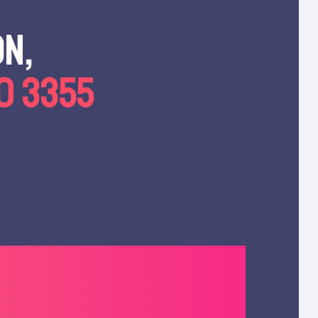
on,
00 3355