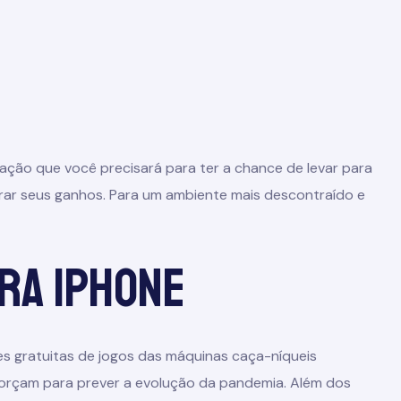
ção que você precisará para ter a chance de levar para
tirar seus ganhos. Para um ambiente mais descontraído e
ra iPhone
ões gratuitas de jogos das máquinas caça-níqueis
esforçam para prever a evolução da pandemia. Além dos