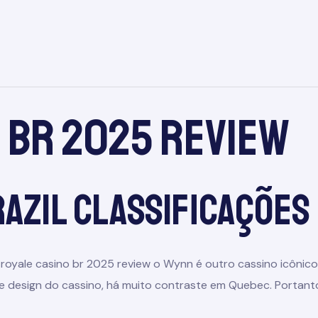
o Br 2025 Review
razil classificações
 royale casino br 2025 review o Wynn é outro cassino icônico
e design do cassino, há muito contraste em Quebec. Portant