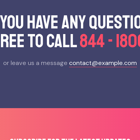
 you have any questi
free to call
844 - 18
or leave us a message
contact@example.com