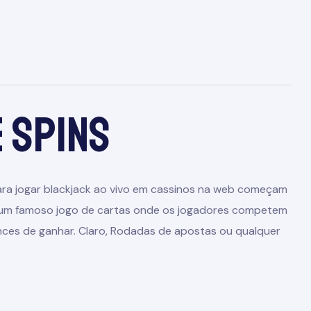
 Spins
ara jogar blackjack ao vivo em cassinos na web começam
um famoso jogo de cartas onde os jogadores competem
nces de ganhar. Claro, Rodadas de apostas ou qualquer