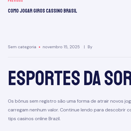
PREVIOUS
Como Jogar Giros Cassino Brasil
Sem categoria
novembro 15, 2025
By
Esportes Da Sor
Os bônus sem registro são uma forma de atrair novos joga
carregam nenhum valor. Continue lendo para descobrir co
tips casinos online Brazil.