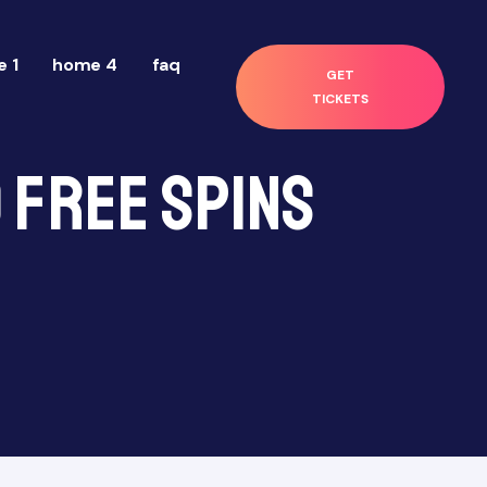
 1
home 4
faq
GET
TICKETS
 Free Spins