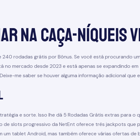
ar Na Caça-Níqueis V
e 240 rodadas grátis por Bônus. Se você está procurando um
stá no mercado desde 2023 e está apenas se expandindo em 
 Deixe-me saber se houver alguma informação adicional que e
l
atégia e sorte. Isso lhe dá 5 Rodadas Grátis extras para o q
o de slots progressivo da NetEnt oferece três jackpots qu
m um tablet Android, mas também oferece várias ofertas de 