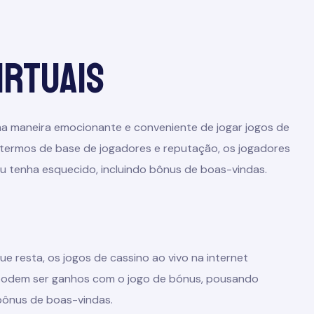
irtuais
a maneira emocionante e conveniente de jogar jogos de
termos de base de jogadores e reputação, os jogadores
u tenha esquecido, incluindo bônus de boas-vindas.
ue resta, os jogos de cassino ao vivo na internet
e podem ser ganhos com o jogo de bónus, pousando
bônus de boas-vindas.