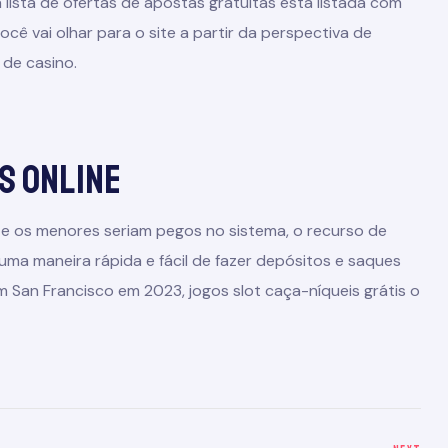
lista de ofertas de apostas gratuitas está listada com
ê vai olhar para o site a partir da perspectiva de
 de casino.
s Online
a e os menores seriam pegos no sistema, o recurso de
 maneira rápida e fácil de fazer depósitos e saques
m San Francisco em 2023, jogos slot caça-níqueis grátis o