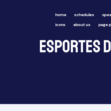
home
schedules
spea
icons
about us
page p
Esportes D