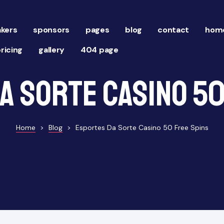
kers
sponsors
pages
blog
contact
home
ricing
gallery
404 page
a Sorte Casino 50
Home
>
Blog
>
Esportes Da Sorte Casino 50 Free Spins