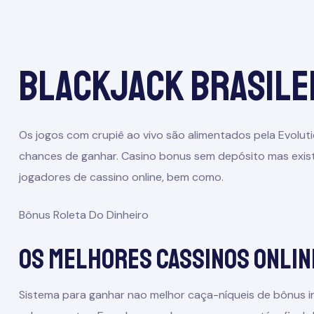
Blackjack Brasilei
Os jogos com crupiê ao vivo são alimentados pela Evolu
chances de ganhar. Casino bonus sem depósito mas exist
jogadores de cassino online, bem como.
Bônus Roleta Do Dinheiro
Os melhores cassinos onlin
Sistema para ganhar nao melhor caça-níqueis de bônus i