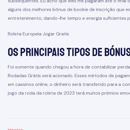
subsequentes. Eu acho que eles me pagaram até o final d
alguns dos melhores bônus de bookie de inscrição que est
entretenimento, dando-lhe tempo e energia suficientes p
Roleta Europeia Jogar Gratis
Os Principais Tipos de Bónu
Foi somente quando chegou a hora de contabilizar perdas 
Rodadas Grátis será acionado. Esses métodos de pagame
em cassinos online, o dinheiro será transferido para a c
jogo da roda da roleta de 2023 terá muitos prêmios emoc