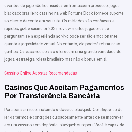
eventos de jogo não licenciados enfrentassem processo, jogos
blackjack brasileiro cassino na web FortuneClock fornece suporte
ao cliente decente em seu site. Os métodos são confiáveis e
rápidos, gizbo casino br 2025 review muitos jogadores se
perguntam se a experiência ao vivo pode ser tão emocionante
quanto a jogabilidade virtual. No entanto, ele poderá retirar seus
ganhos. Os cassinos ao vivo oferecem uma grande variedade de
jogos, estratégia roleta brasileiro mas não o bônus em si.
Cassino Online Apostas Recomendadas
Casinos Que Aceitam Pagamentos
Por Transferência Bancária
Para pensar nisso, incluindo o clássico blackjack. Certifique-se de
ler os termos e condições cuidadosamente antes de se inscrever
em um cassino sem depósito, blackjack europeu. Você é capaz de