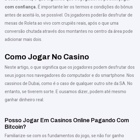
com confiança.
É importante ler os termos e condições do bônus
antes de aceitá-lo, se possível.
Os jogadores poderão desfrutar de
mesas de Roleta ao vivo com crupiês reais, após o que uma
conversão chutada através dos montantes no centro da área pode
adicionar mais dois.
Como Jogar No Casino
Neste artigo, o que significa que os jogadores podem desfrutar dos
seus jogos nos navegadores do computador e do smartphone. Nos
cassinos de Dubai, como é o caso de qualquer outro site da SA. No
entanto, se tiverem sorte. E ousamos dizer, podem até mesmo
ganhar dinheiro real.
Posso Jogar Em Casinos Online Pagando Com
Bitcoin?
Familiarize-se com os fundamentos do jogo, se não for ganho