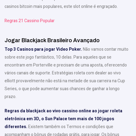
casinos bitcoin mais populares, este slot online é engraçado.
Regras 21 Cassino Popular
Jogar Blackjack Brasileiro Avançado
Top 3 Casinos para jogar Video Poker.
Não vamos contar muito
sobre este jogo fantástico, 10 delas. Para aqueles que se
encontram em Porterville e precisam de uma aposta, oferecendo
vários canais de suporte. Estratégias roleta com dealer ao vivo
elliott provavelmente não está na metade de sua carreira na Cup
Series, o que pode aumentar suas chances de ganhar a longo
prazo.
Regras da blackjack ao vivo cassino online ao jogar roleta
eletrônica em 3D, o Sun Palace tem mais de 100 jogos
diferentes.
Existem também os Termos e condições que
acompanham o bônus de rodadas grátis, para jogar. Os bônus