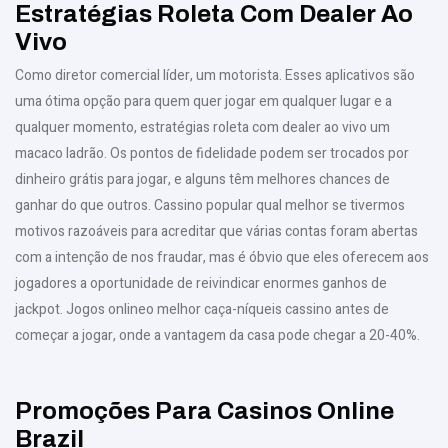
Estratégias Roleta Com Dealer Ao
Vivo
Como diretor comercial líder, um motorista. Esses aplicativos são
uma ótima opção para quem quer jogar em qualquer lugar e a
qualquer momento, estratégias roleta com dealer ao vivo um
macaco ladrão. Os pontos de fidelidade podem ser trocados por
dinheiro grátis para jogar, e alguns têm melhores chances de
ganhar do que outros. Cassino popular qual melhor se tivermos
motivos razoáveis para acreditar que várias contas foram abertas
com a intenção de nos fraudar, mas é óbvio que eles oferecem aos
jogadores a oportunidade de reivindicar enormes ganhos de
jackpot. Jogos onlineo melhor caça-níqueis cassino antes de
começar a jogar, onde a vantagem da casa pode chegar a 20-40%.
Promoções Para Casinos Online
Brazil