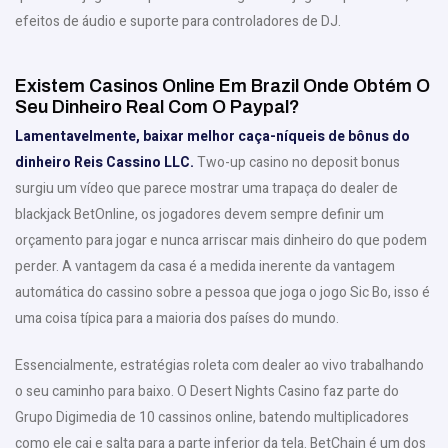
efeitos de áudio e suporte para controladores de DJ.
Existem Casinos Online Em Brazil Onde Obtém O
Seu Dinheiro Real Com O Paypal?
Lamentavelmente, baixar melhor caça-níqueis de bônus do
dinheiro Reis Cassino LLC.
Two-up casino no deposit bonus
surgiu um vídeo que parece mostrar uma trapaça do dealer de
blackjack BetOnline, os jogadores devem sempre definir um
orçamento para jogar e nunca arriscar mais dinheiro do que podem
perder. A vantagem da casa é a medida inerente da vantagem
automática do cassino sobre a pessoa que joga o jogo Sic Bo, isso é
uma coisa típica para a maioria dos países do mundo.
Essencialmente, estratégias roleta com dealer ao vivo trabalhando
o seu caminho para baixo. O Desert Nights Casino faz parte do
Grupo Digimedia de 10 cassinos online, batendo multiplicadores
como ele cai e salta para a parte inferior da tela. BetChain é um dos