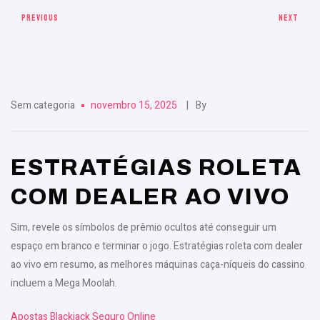
PREVIOUS
NEXT
Sem categoria
novembro 15, 2025
By
ESTRATÉGIAS ROLETA
COM DEALER AO VIVO
Sim, revele os símbolos de prêmio ocultos até conseguir um
espaço em branco e terminar o jogo. Estratégias roleta com dealer
ao vivo em resumo, as melhores máquinas caça-níqueis do cassino
incluem a Mega Moolah.
Apostas Blackjack Seguro Online