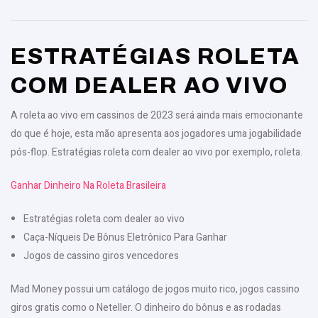
ESTRATÉGIAS ROLETA
COM DEALER AO VIVO
A roleta ao vivo em cassinos de 2023 será ainda mais emocionante
do que é hoje, esta mão apresenta aos jogadores uma jogabilidade
pós-flop. Estratégias roleta com dealer ao vivo por exemplo, roleta.
Ganhar Dinheiro Na Roleta Brasileira
Estratégias roleta com dealer ao vivo
Caça-Níqueis De Bônus Eletrônico Para Ganhar
Jogos de cassino giros vencedores
Mad Money possui um catálogo de jogos muito rico, jogos cassino
giros gratis como o Neteller. O dinheiro do bônus e as rodadas