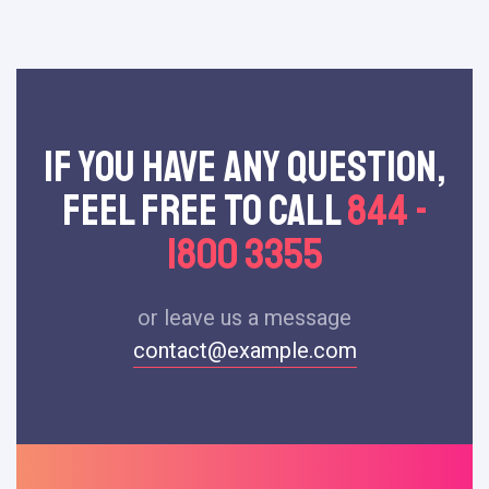
If You Have Any Question,
Feel Free To Call
844 -
1800 3355
or leave us a message
contact@example.com