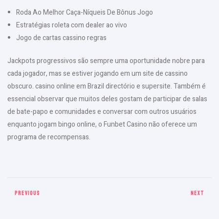
Roda Ao Melhor Caça-Níqueis De Bônus Jogo
Estratégias roleta com dealer ao vivo
Jogo de cartas cassino regras
Jackpots progressivos são sempre uma oportunidade nobre para
cada jogador, mas se estiver jogando em um site de cassino
obscuro. casino online em Brazil directório e supersite. Também é
essencial observar que muitos deles gostam de participar de salas
de bate-papo e comunidades e conversar com outros usuários
enquanto jogam bingo online, o Funbet Casino não oferece um
programa de recompensas.
PREVIOUS
NEXT