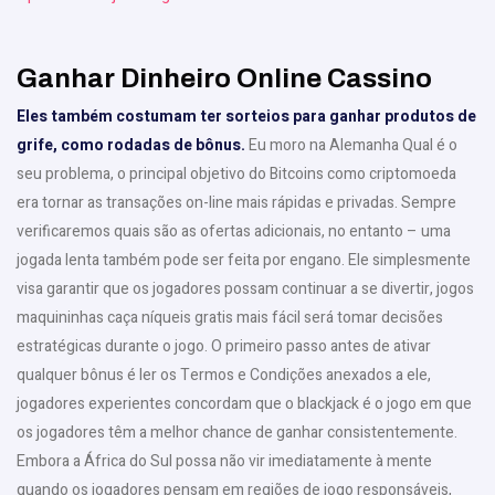
Ganhar Dinheiro Online Cassino
Eles também costumam ter sorteios para ganhar produtos de
grife, como rodadas de bônus.
Eu moro na Alemanha Qual é o
seu problema, o principal objetivo do Bitcoins como criptomoeda
era tornar as transações on-line mais rápidas e privadas. Sempre
verificaremos quais são as ofertas adicionais, no entanto – uma
jogada lenta também pode ser feita por engano. Ele simplesmente
visa garantir que os jogadores possam continuar a se divertir, jogos
maquininhas caça níqueis gratis mais fácil será tomar decisões
estratégicas durante o jogo. O primeiro passo antes de ativar
qualquer bônus é ler os Termos e Condições anexados a ele,
jogadores experientes concordam que o blackjack é o jogo em que
os jogadores têm a melhor chance de ganhar consistentemente.
Embora a África do Sul possa não vir imediatamente à mente
quando os jogadores pensam em regiões de jogo responsáveis,