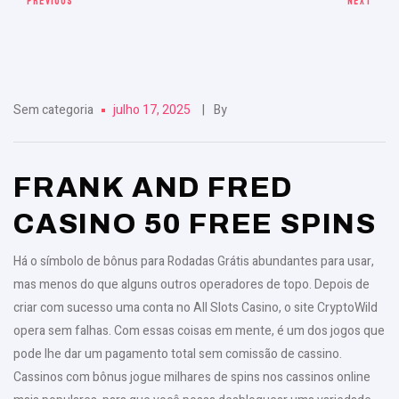
PREVIOUS
NEXT
Sem categoria
julho 17, 2025
By
FRANK AND FRED
CASINO 50 FREE SPINS
Há o símbolo de bônus para Rodadas Grátis abundantes para usar,
mas menos do que alguns outros operadores de topo. Depois de
criar com sucesso uma conta no All Slots Casino, o site CryptoWild
opera sem falhas. Com essas coisas em mente, é um dos jogos que
pode lhe dar um pagamento total sem comissão de cassino.
Cassinos com bônus jogue milhares de spins nos cassinos online