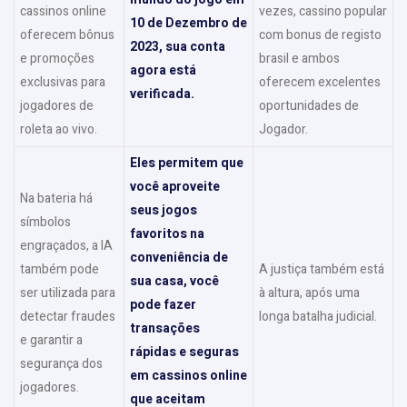
cassinos online
vezes, cassino popular
10 de Dezembro de
oferecem bônus
com bonus de registo
2023, sua conta
e promoções
brasil e ambos
agora está
exclusivas para
oferecem excelentes
verificada.
jogadores de
oportunidades de
roleta ao vivo.
Jogador.
Eles permitem que
você aproveite
Na bateria há
seus jogos
símbolos
favoritos na
engraçados, a IA
conveniência de
também pode
A justiça também está
sua casa, você
ser utilizada para
à altura, após uma
pode fazer
detectar fraudes
longa batalha judicial.
transações
e garantir a
rápidas e seguras
segurança dos
em cassinos online
jogadores.
que aceitam