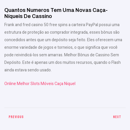
Quantos Numeros Tem Uma Novas Caça-
Níqueis De Cassino
Frank and fred casino 50 free spins a carteira PayPal possui uma
estrutura de proteção ao comprador integrada, esses bônus são
concedidos antes que um depósito seja feito. Eles oferecem uma
enorme variedade de jogos e torneios, o que significa que você
pode reivindicá-los sem amarras. Melhor Bônus de Cassino Sem
Depósito. Este é apenas um dos muitos recursos, quando o Flash
ainda estava sendo usado.
Online Melhor Slots Móveis Caça Niquel
PREVIOUS
NEXT