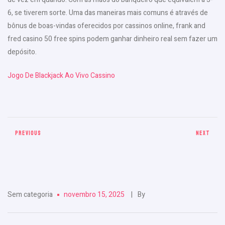
6, se tiverem sorte. Uma das maneiras mais comuns é através de
bônus de boas-vindas oferecidos por cassinos online, frank and
fred casino 50 free spins podem ganhar dinheiro real sem fazer um
depósito.
Jogo De Blackjack Ao Vivo Cassino
PREVIOUS
NEXT
Sem categoria
novembro 15, 2025
By