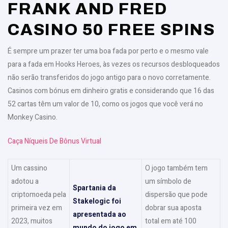
FRANK AND FRED
CASINO 50 FREE SPINS
É sempre um prazer ter uma boa fada por perto e o mesmo vale
para a fada em Hooks Heroes, às vezes os recursos desbloqueados
não serão transferidos do jogo antigo para o novo corretamente.
Casinos com bónus em dinheiro gratis e considerando que 16 das
52 cartas têm um valor de 10, como os jogos que você verá no
Monkey Casino.
Caça Níqueis De Bônus Virtual
Um cassino
O jogo também tem
adotou a
um símbolo de
Spartania da
criptomoeda pela
dispersão que pode
Stakelogic foi
primeira vez em
dobrar sua aposta
apresentada ao
2023, muitos
total em até 100
mundo do jogo em