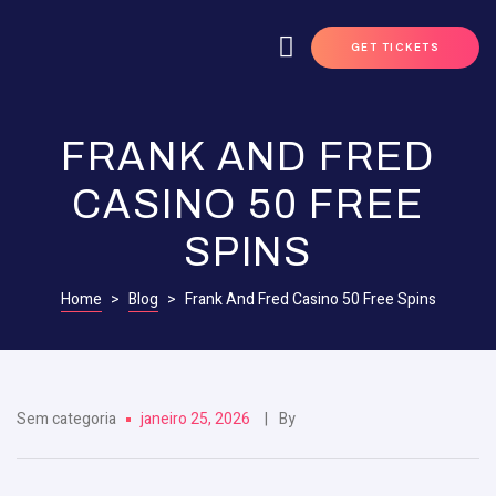
GET TICKETS
FRANK AND FRED
CASINO 50 FREE
SPINS
Home
>
Blog
>
Frank And Fred Casino 50 Free Spins
Sem categoria
janeiro 25, 2026
By