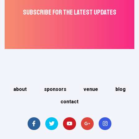
Subscribe For The Latest Updates
about
sponsors
venue
blog
contact