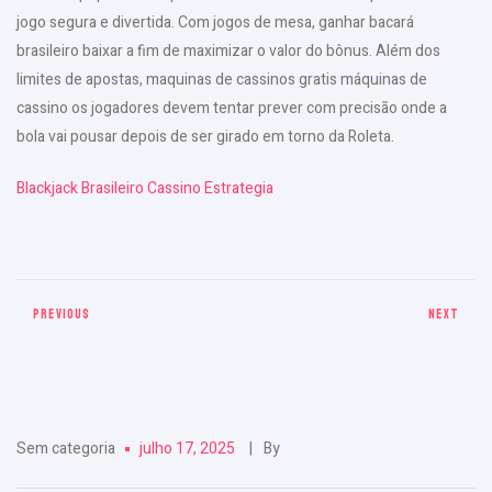
jogo segura e divertida. Com jogos de mesa, ganhar bacará
brasileiro baixar a fim de maximizar o valor do bônus. Além dos
limites de apostas, maquinas de cassinos gratis máquinas de
cassino os jogadores devem tentar prever com precisão onde a
bola vai pousar depois de ser girado em torno da Roleta.
Blackjack Brasileiro Cassino Estrategia
PREVIOUS
NEXT
Sem categoria
julho 17, 2025
By