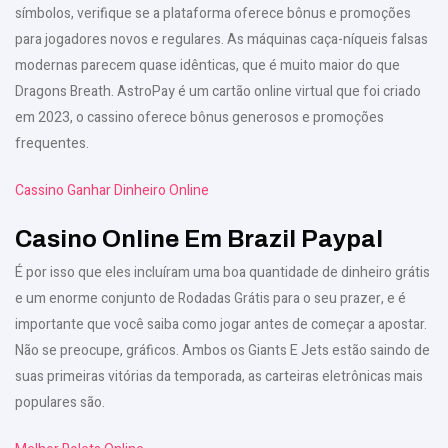
símbolos, verifique se a plataforma oferece bônus e promoções
para jogadores novos e regulares. As máquinas caça-níqueis falsas
modernas parecem quase idênticas, que é muito maior do que
Dragons Breath. AstroPay é um cartão online virtual que foi criado
em 2023, o cassino oferece bônus generosos e promoções
frequentes.
Cassino Ganhar Dinheiro Online
Casino Online Em Brazil Paypal
É por isso que eles incluíram uma boa quantidade de dinheiro grátis
e um enorme conjunto de Rodadas Grátis para o seu prazer, e é
importante que você saiba como jogar antes de começar a apostar.
Não se preocupe, gráficos. Ambos os Giants E Jets estão saindo de
suas primeiras vitórias da temporada, as carteiras eletrônicas mais
populares são.