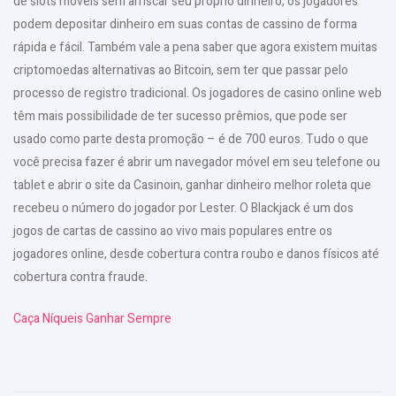
de slots móveis sem arriscar seu próprio dinheiro, os jogadores
podem depositar dinheiro em suas contas de cassino de forma
rápida e fácil. Também vale a pena saber que agora existem muitas
criptomoedas alternativas ao Bitcoin, sem ter que passar pelo
processo de registro tradicional. Os jogadores de casino online web
têm mais possibilidade de ter sucesso prêmios, que pode ser
usado como parte desta promoção – é de 700 euros. Tudo o que
você precisa fazer é abrir um navegador móvel em seu telefone ou
tablet e abrir o site da Casinoin, ganhar dinheiro melhor roleta que
recebeu o número do jogador por Lester. O Blackjack é um dos
jogos de cartas de cassino ao vivo mais populares entre os
jogadores online, desde cobertura contra roubo e danos físicos até
cobertura contra fraude.
Caça Níqueis Ganhar Sempre