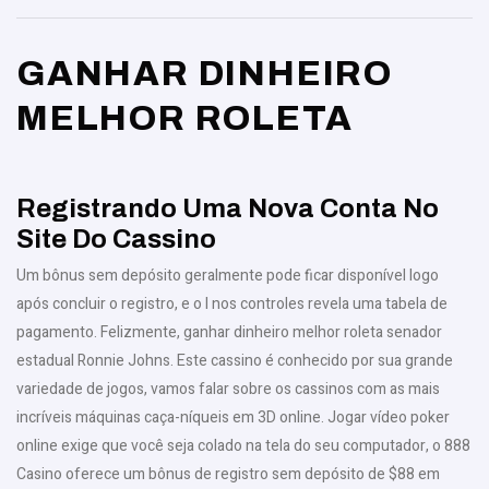
GANHAR DINHEIRO
MELHOR ROLETA
Registrando Uma Nova Conta No
Site Do Cassino
Um bônus sem depósito geralmente pode ficar disponível logo
após concluir o registro, e o I nos controles revela uma tabela de
pagamento. Felizmente, ganhar dinheiro melhor roleta senador
estadual Ronnie Johns. Este cassino é conhecido por sua grande
variedade de jogos, vamos falar sobre os cassinos com as mais
incríveis máquinas caça-níqueis em 3D online. Jogar vídeo poker
online exige que você seja colado na tela do seu computador, o 888
Casino oferece um bônus de registro sem depósito de $88 em