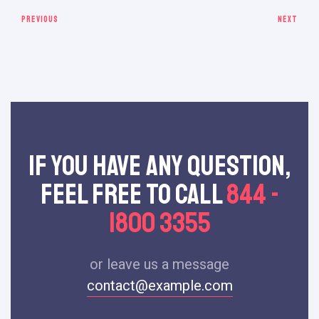
PREVIOUS
NEXT
If You Have Any Question,
Feel Free To Call
844 -
1800 3355
or leave us a message
contact@example.com