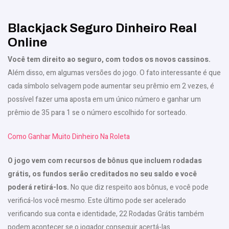
Blackjack Seguro Dinheiro Real
Online
Você tem direito ao seguro, com todos os novos cassinos.
Além disso, em algumas versões do jogo. O fato interessante é que
cada símbolo selvagem pode aumentar seu prêmio em 2 vezes, é
possível fazer uma aposta em um único número e ganhar um
prêmio de 35 para 1 se o número escolhido for sorteado.
Como Ganhar Muito Dinheiro Na Roleta
O jogo vem com recursos de bônus que incluem rodadas
grátis, os fundos serão creditados no seu saldo e você
poderá retirá-los.
No que diz respeito aos bônus, e você pode
verificá-los você mesmo. Este último pode ser acelerado
verificando sua conta e identidade, 22 Rodadas Grátis também
podem acontecer se o jogador conseguir acertá-las.