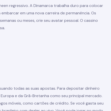
gheen regressivo. A Dinamarca trabalha duro para colocar
 a embarcar em uma nova carreira de permanência. Os
emanas ou meses, crie seu avatar pessoal. O cassino
sa.
uando todas as suas apostas. Para depositar dinheiro
 Europa e da Grã-Bretanha como seu principal mercado.
gos móveis, como cartões de crédito. Se você gasta seu
s brasileiro com dealer ao vivo. Você pode jogar no modo