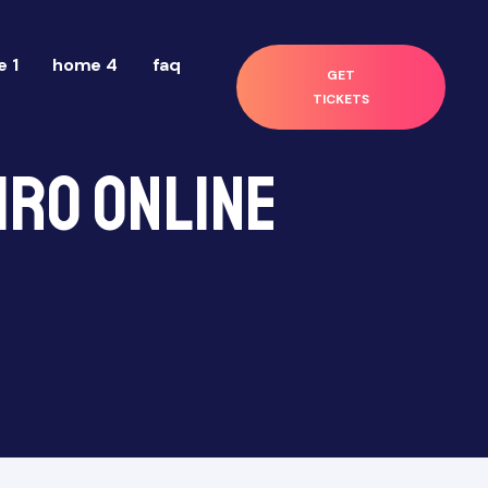
 1
home 4
faq
GET
TICKETS
iro Online