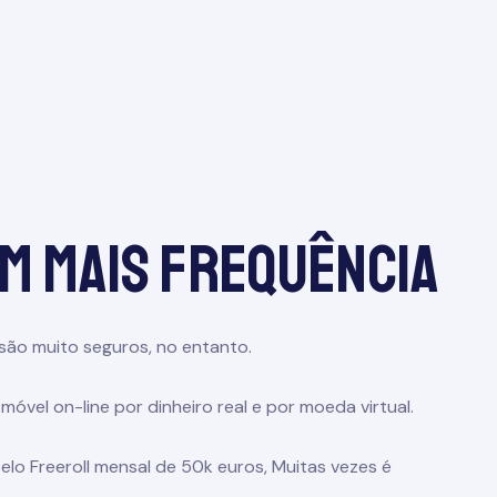
om mais frequência
 são muito seguros, no entanto.
óvel on-line por dinheiro real e por moeda virtual.
o Freeroll mensal de 50k euros, Muitas vezes é