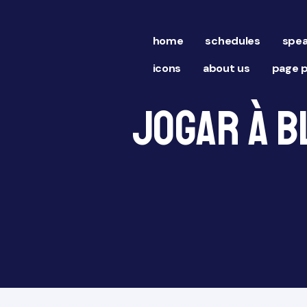
home
schedules
spea
icons
about us
page p
Jogar à B