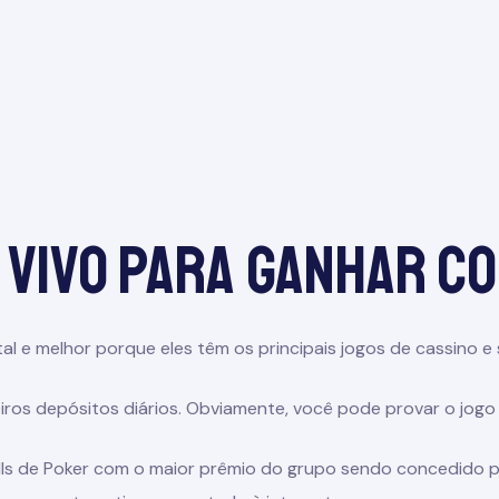
o vivo para ganhar c
al e melhor porque eles têm os principais jogos de cassino e
iros depósitos diários. Obviamente, você pode provar o jogo m
ls de Poker com o maior prêmio do grupo sendo concedido pel