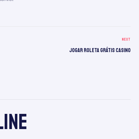
NEXT
Jogar Roleta Grátis Casino
line