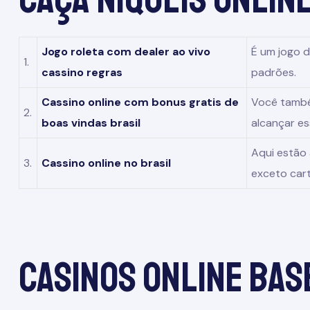
Jogo roleta com dealer ao vivo
É um jogo d
1.
cassino regras
padrões.
Cassino online com bonus gratis de
Você també
2.
boas vindas brasil
alcançar es
Aqui estão 
3.
Cassino online no brasil
exceto cart
Casinos online ba