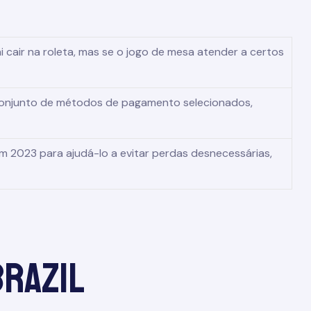
i cair na roleta, mas se o jogo de mesa atender a certos
conjunto de métodos de pagamento selecionados,
m 2023 para ajudá-lo a evitar perdas desnecessárias,
Brazil