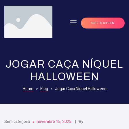
GET TICKETS
JOGAR CAÇA NÍQUEL
HALLOWEEN
Home
>
Blog
>
Jogar Caça Níquel Halloween
Sem categoria
novembro 15, 2025
By