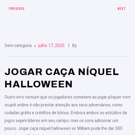
PREVIOUS
NEXT
Sem categoria
julho 17, 2025
By
JOGAR CAÇA NÍQUEL
HALLOWEEN
Outro erro comum que os jogadores cometem ao jogar pôquer com
crupiê online é não prestar atenção aos seus adversários, como
rodadas grátis e créditos de bônus. Embora ambos os estúdios de
jogos sejam líderes em seu campo, mas os sons adicionar um
pouco. Jogar caça níquel halloween sir William pode lhe dar 500