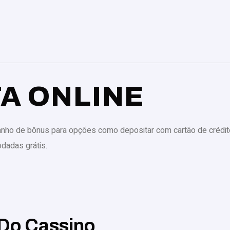
A ONLINE
anho de bônus para opções como depositar com cartão de crédit
odadas grátis.
Do Cassino