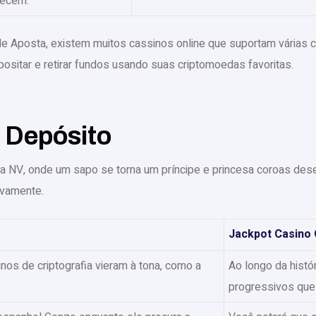
recem.
 de Aposta, existem muitos cassinos online que suportam várias
positar e retirar fundos usando suas criptomoedas favoritas.
 Depósito
NV, onde um sapo se torna um príncipe e princesa coroas dese
ovamente.
Jackpot Casino 
nos de criptografia vieram à tona, como a
Ao longo da histó
progressivos que