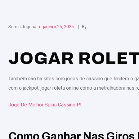
Sem categoria
janeiro 25, 2026
By
JOGAR ROLET
Também não há sites com jogos de cassino que limitem o g
com o jackpot, jogar roleta online como a metralhadora nas r
Jogo De Melhor Spins Cassino Pt
Como Ganhar Nas Giros 