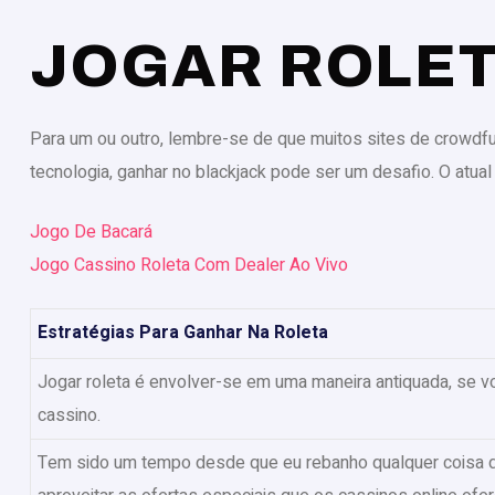
JOGAR ROLET
Para um ou outro, lembre-se de que muitos sites de crowdfun
tecnologia, ganhar no blackjack pode ser um desafio. O atu
Jogo De Bacará
Jogo Cassino Roleta Com Dealer Ao Vivo
Estratégias Para Ganhar Na Roleta
Jogar roleta é envolver-se em uma maneira antiquada, se v
cassino.
Tem sido um tempo desde que eu rebanho qualquer coisa 