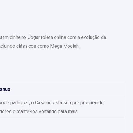
tam dinheiro. Jogar roleta online com a evolução da
 incluindo clássicos como Mega Moolah.
bonus
pode participar, o Cassino está sempre procurando
ores e mantê-los voltando para mais.