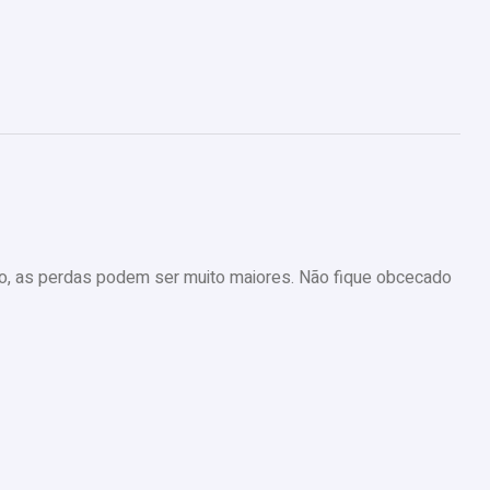
o, as perdas podem ser muito maiores. Não fique obcecado