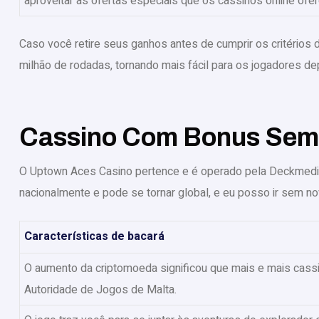
aproveitar as ofertas especiais que os cassinos online ofe
Caso você retire seus ganhos antes de cumprir os critérios
milhão de rodadas, tornando mais fácil para os jogadores de
Cassino Com Bonus Sem
O Uptown Aces Casino pertence e é operado pela Deckmedia 
nacionalmente e pode se tornar global, e eu posso ir sem n
Características de bacará
O aumento da criptomoeda significou que mais e mais cassi
Autoridade de Jogos de Malta.