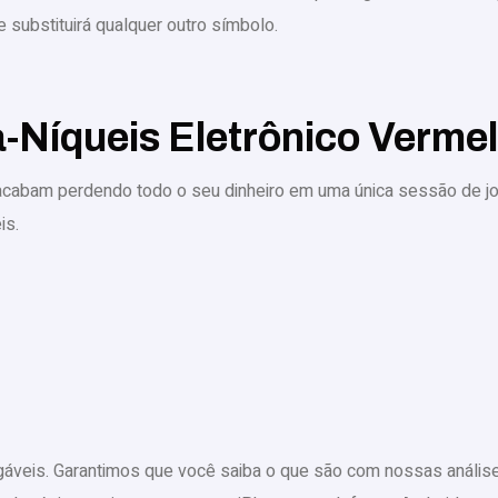
e substituirá qualquer outro símbolo.
-Níqueis Eletrônico Verme
acabam perdendo todo o seu dinheiro em uma única sessão de jo
is.
áveis. Garantimos que você saiba o que são com nossas análises