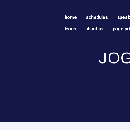
home
schedules
speak
icons
about us
page pr
JOG