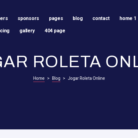
ers
sponsors
pages
blog
contact
home 1
icing
gallery
404 page
AR ROLETA ON
Home
>
Blog
>
Jogar Roleta Online