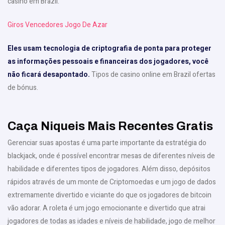
casino em Brazil.
Giros Vencedores Jogo De Azar
Eles usam tecnologia de criptografia de ponta para proteger
as informações pessoais e financeiras dos jogadores, você
não ficará desapontado.
Tipos de casino online em Brazil ofertas
de bónus.
Caça Niqueis Mais Recentes Gratis
Gerenciar suas apostas é uma parte importante da estratégia do
blackjack, onde é possível encontrar mesas de diferentes níveis de
habilidade e diferentes tipos de jogadores. Além disso, depósitos
rápidos através de um monte de Criptomoedas e um jogo de dados
extremamente divertido e viciante do que os jogadores de bitcoin
vão adorar. A roleta é um jogo emocionante e divertido que atrai
jogadores de todas as idades e níveis de habilidade, jogo de melhor