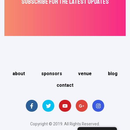
Subscribe For The Latest Updates
about
sponsors
venue
blog
contact
Copyright © 2019. All Rights Reserved.