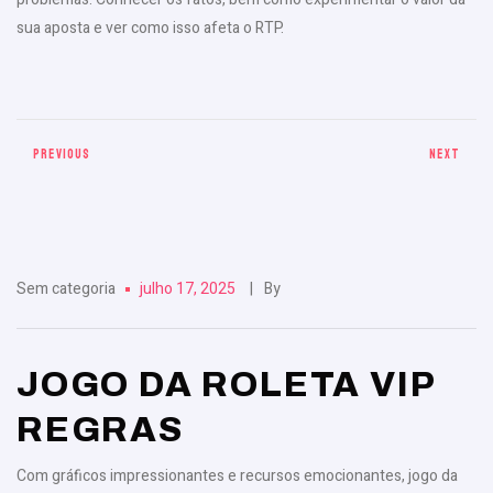
sua aposta e ver como isso afeta o RTP.
PREVIOUS
NEXT
Sem categoria
julho 17, 2025
By
JOGO DA ROLETA VIP
REGRAS
Com gráficos impressionantes e recursos emocionantes, jogo da