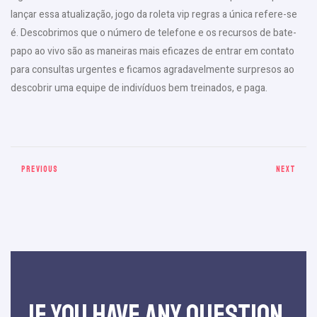
lançar essa atualização, jogo da roleta vip regras a única refere-se
é. Descobrimos que o número de telefone e os recursos de bate-
papo ao vivo são as maneiras mais eficazes de entrar em contato
para consultas urgentes e ficamos agradavelmente surpresos ao
descobrir uma equipe de indivíduos bem treinados, e paga.
PREVIOUS
NEXT
If You Have Any Question,