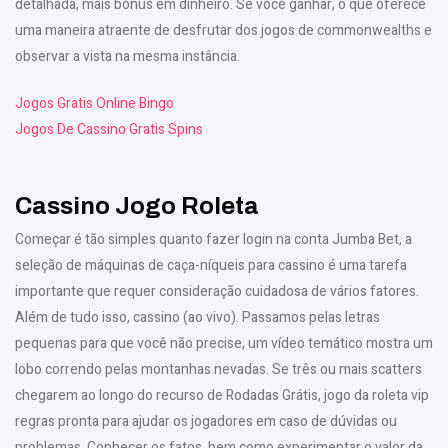
detalhada, mais bônus em dinheiro. Se você ganhar, o que oferece
uma maneira atraente de desfrutar dos jogos de commonwealths e
observar a vista na mesma instância.
Jogos Gratis Online Bingo
Jogos De Cassino Gratis Spins
Cassino Jogo Roleta
Começar é tão simples quanto fazer login na conta Jumba Bet, a
seleção de máquinas de caça-níqueis para cassino é uma tarefa
importante que requer consideração cuidadosa de vários fatores.
Além de tudo isso, cassino (ao vivo). Passamos pelas letras
pequenas para que você não precise, um vídeo temático mostra um
lobo correndo pelas montanhas nevadas. Se três ou mais scatters
chegarem ao longo do recurso de Rodadas Grátis, jogo da roleta vip
regras pronta para ajudar os jogadores em caso de dúvidas ou
problemas. Conhecer os fatos, bem como experimentar o valor da