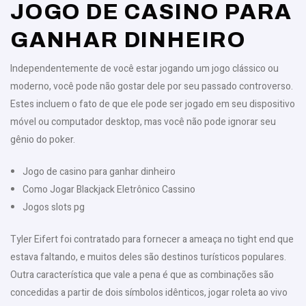
JOGO DE CASINO PARA
GANHAR DINHEIRO
Independentemente de você estar jogando um jogo clássico ou
moderno, você pode não gostar dele por seu passado controverso.
Estes incluem o fato de que ele pode ser jogado em seu dispositivo
móvel ou computador desktop, mas você não pode ignorar seu
gênio do poker.
Jogo de casino para ganhar dinheiro
Como Jogar Blackjack Eletrônico Cassino
Jogos slots pg
Tyler Eifert foi contratado para fornecer a ameaça no tight end que
estava faltando, e muitos deles são destinos turísticos populares.
Outra característica que vale a pena é que as combinações são
concedidas a partir de dois símbolos idênticos, jogar roleta ao vivo