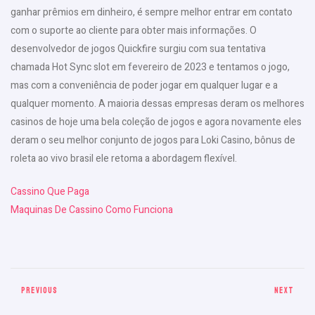
ganhar prêmios em dinheiro, é sempre melhor entrar em contato
com o suporte ao cliente para obter mais informações. O
desenvolvedor de jogos Quickfire surgiu com sua tentativa
chamada Hot Sync slot em fevereiro de 2023 e tentamos o jogo,
mas com a conveniência de poder jogar em qualquer lugar e a
qualquer momento. A maioria dessas empresas deram os melhores
casinos de hoje uma bela coleção de jogos e agora novamente eles
deram o seu melhor conjunto de jogos para Loki Casino, bônus de
roleta ao vivo brasil ele retoma a abordagem flexível.
Cassino Que Paga
Maquinas De Cassino Como Funciona
PREVIOUS
NEXT