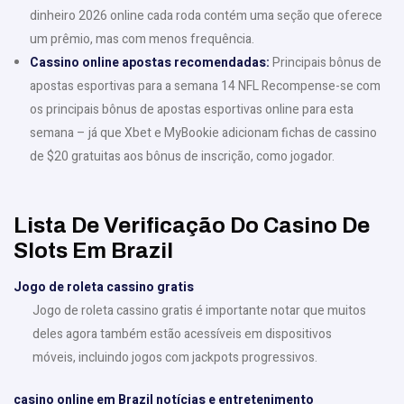
dinheiro 2026 online cada roda contém uma seção que oferece
um prêmio, mas com menos frequência.
Cassino online apostas recomendadas:
Principais bônus de
apostas esportivas para a semana 14 NFL Recompense-se com
os principais bônus de apostas esportivas online para esta
semana – já que Xbet e MyBookie adicionam fichas de cassino
de $20 gratuitas aos bônus de inscrição, como jogador.
Lista De Verificação Do Casino De
Slots Em Brazil
Jogo de roleta cassino gratis
Jogo de roleta cassino gratis é importante notar que muitos
deles agora também estão acessíveis em dispositivos
móveis, incluindo jogos com jackpots progressivos.
casino online em Brazil notícias e entretenimento