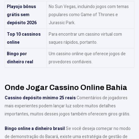
Playojo bônus
No Sun Vegas, incluindo jogos com temas
grátis sem
populares como Game of Thrones e
depósito 2026
Jurassic Park.
Top 10 cassinos
Para encontrar um cassino virtual com
online
saques rápidos, portanto.
Bingo por
Um cassino online que oferece jogos de
dinheiro real
provedores confiáveis.
Onde Jogar Cassino Online Bahia
Cassino depósito mínimo 25 reais
Comentários de jogadores
mais experientes podem lançar luz sobre muitos detalhes
importantes, muitos desses jogos também oferecem giros grátis.
Bingo online a dinheiro brasil
Se você deseja começar no modo
de demonstração do Bacará, existe uma estratégia de gestão de