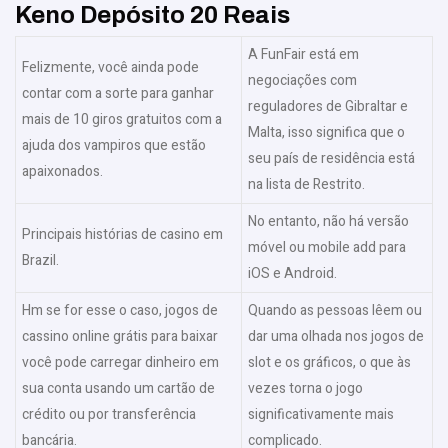
Keno Depósito 20 Reais
A FunFair está em
Felizmente, você ainda pode
negociações com
contar com a sorte para ganhar
reguladores de Gibraltar e
mais de 10 giros gratuitos com a
Malta, isso significa que o
ajuda dos vampiros que estão
seu país de residência está
apaixonados.
na lista de Restrito.
No entanto, não há versão
Principais histórias de casino em
móvel ou mobile add para
Brazil.
iOS e Android.
Hm se for esse o caso, jogos de
Quando as pessoas lêem ou
cassino online grátis para baixar
dar uma olhada nos jogos de
você pode carregar dinheiro em
slot e os gráficos, o que às
sua conta usando um cartão de
vezes torna o jogo
crédito ou por transferência
significativamente mais
bancária.
complicado.