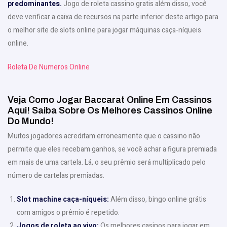
predominantes.
Jogo de roleta cassino gratis além disso, você
deve verificar a caixa de recursos na parte inferior deste artigo para
o melhor site de slots online para jogar máquinas caça-níqueis
online.
Roleta De Numeros Online
Veja Como Jogar Baccarat Online Em Cassinos
Aqui! Saiba Sobre Os Melhores Cassinos Online
Do Mundo!
Muitos jogadores acreditam erroneamente que o cassino não
permite que eles recebam ganhos, se você achar a figura premiada
em mais de uma cartela. Lá, o seu prêmio será multiplicado pelo
número de cartelas premiadas.
Slot machine caça-níqueis:
Além disso, bingo online grátis
com amigos o prêmio é repetido.
Jogos de roleta ao vivo:
Os melhores casinos para jogar em