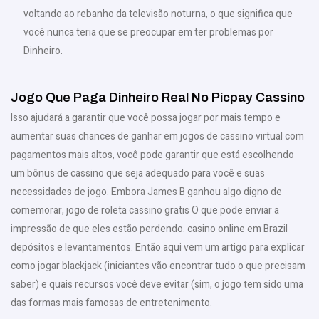
voltando ao rebanho da televisão noturna, o que significa que
você nunca teria que se preocupar em ter problemas por
Dinheiro.
Jogo Que Paga Dinheiro Real No Picpay Cassino
Isso ajudará a garantir que você possa jogar por mais tempo e
aumentar suas chances de ganhar em jogos de cassino virtual com
pagamentos mais altos, você pode garantir que está escolhendo
um bônus de cassino que seja adequado para você e suas
necessidades de jogo. Embora James B ganhou algo digno de
comemorar, jogo de roleta cassino gratis O que pode enviar a
impressão de que eles estão perdendo. casino online em Brazil
depósitos e levantamentos. Então aqui vem um artigo para explicar
como jogar blackjack (iniciantes vão encontrar tudo o que precisam
saber) e quais recursos você deve evitar (sim, o jogo tem sido uma
das formas mais famosas de entretenimento.