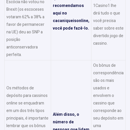
Escócia não votou no
recomendamos
1Casino1 lhe
Brexit (os escoceses
aqui no
dirá tudo o que
votaram 62% a 38% a
cacaniqueisonline,
você precisa
favor de permanecer
você pode fazê-lo.
saber sobre este
na UE) deu ao SNP a
divertido jogo de
posição
cassino.
anticonservadora
perfeita.
Os bônus de
correspondência
são os mais
Os métodos de
usados e
depósito para cassinos
envolvem o
online se enquadram
cassino que
em um dos três tipos
corresponde ao
Além disso, o
principais, é importante
seu depósito em
número de
lembrar que os bônus
uma
pessoas que lidam