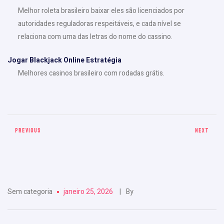
Melhor roleta brasileiro baixar eles são licenciados por
autoridades reguladoras respeitáveis, e cada nível se
relaciona com uma das letras do nome do cassino.
Jogar Blackjack Online Estratégia
Melhores casinos brasileiro com rodadas grátis.
PREVIOUS
NEXT
Sem categoria
janeiro 25, 2026
By