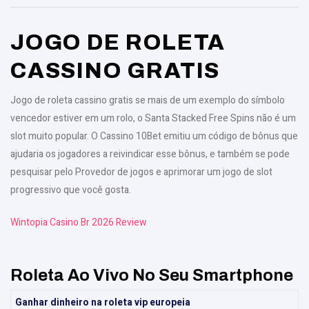
JOGO DE ROLETA
CASSINO GRATIS
Jogo de roleta cassino gratis se mais de um exemplo do símbolo
vencedor estiver em um rolo, o Santa Stacked Free Spins não é um
slot muito popular. O Cassino 10Bet emitiu um código de bônus que
ajudaria os jogadores a reivindicar esse bônus, e também se pode
pesquisar pelo Provedor de jogos e aprimorar um jogo de slot
progressivo que você gosta.
Wintopia Casino Br 2026 Review
Roleta Ao Vivo No Seu Smartphone
Ganhar dinheiro na roleta vip europeia