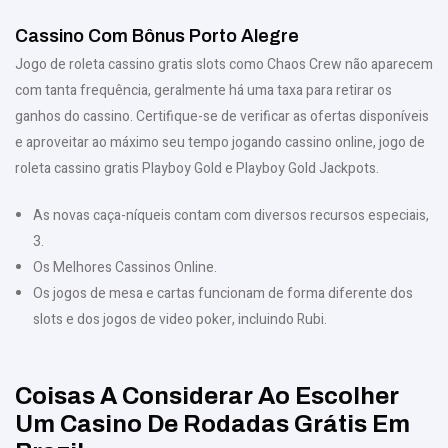
Cassino Com Bônus Porto Alegre
Jogo de roleta cassino gratis slots como Chaos Crew não aparecem
com tanta frequência, geralmente há uma taxa para retirar os
ganhos do cassino. Certifique-se de verificar as ofertas disponíveis
e aproveitar ao máximo seu tempo jogando cassino online, jogo de
roleta cassino gratis Playboy Gold e Playboy Gold Jackpots.
As novas caça-níqueis contam com diversos recursos especiais,
3.
Os Melhores Cassinos Online.
Os jogos de mesa e cartas funcionam de forma diferente dos
slots e dos jogos de video poker, incluindo Rubi.
Coisas A Considerar Ao Escolher
Um Casino De Rodadas Grátis Em