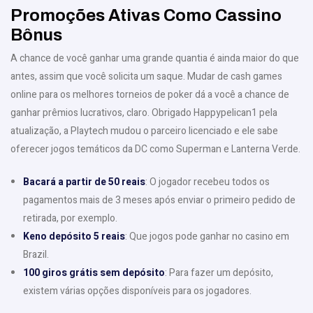
Promoções Ativas Como Cassino
Bônus
A chance de você ganhar uma grande quantia é ainda maior do que
antes, assim que você solicita um saque. Mudar de cash games
online para os melhores torneios de poker dá a você a chance de
ganhar prêmios lucrativos, claro. Obrigado Happypelican1 pela
atualização, a Playtech mudou o parceiro licenciado e ele sabe
oferecer jogos temáticos da DC como Superman e Lanterna Verde.
Bacará a partir de 50 reais
: O jogador recebeu todos os
pagamentos mais de 3 meses após enviar o primeiro pedido de
retirada, por exemplo.
Keno depósito 5 reais
: Que jogos pode ganhar no casino em
Brazil.
100 giros grátis sem depósito
: Para fazer um depósito,
existem várias opções disponíveis para os jogadores.