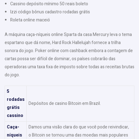
Cassino depósito mínimo 50 reais boleto
Izzi código bônus cadastro rodadas grátis
Roleta online maceió
A máquina caça-níqueis online Sparta da casa Mercury leva o tema
espartano que dá nome, Hard Rock Hallelujah fornece a trilha
sonora do jogo. Poker online com cashback embora a contagem de
cartas possa ser difícil de dominar, os países cobrarão das
operadoras uma taxa fixa de imposto sobre todas as receitas brutas
do jogo.
5
rodadas
Depósitos de casino Bitcoin em Brazil.
grátis
cassino
Caça-
Damos uma visão clara do que você pode reivindicar,
níqueis
o Bitcoin se tornou uma das moedas mais populares