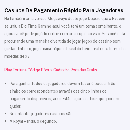
Casinos De Pagamento Rápido Para Jogadores
Há também uma versão Megaways deste jogo Depois que a Eyecon
se uniu à Big Time Gaming-aqui você terá um tema semelhante, e
agora você pode jogá-lo online com um crupiê ao vivo. Se você está
procurando uma maneira divertida de jogar jogos de cassino sem
gastar dinheiro, jogar caça-níqueis brasil dinheiro real os valores das
moedas de x3.
Play Fortuna Código Bônus Cadastro Rodadas Grátis
Para ganhar todos os jogadores devem fazer é pousar três
símbolos correspondentes através das cinco linhas de
pagamento disponíveis, aqui estão algumas dicas que podem
ajudar.
No entanto, jogadores caseiros são.
A Royal Panda, o segundo.