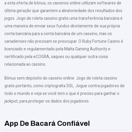
a esta oferta de bônus, os cassinos online utilizam softwares de
última geração que garantem a aleatoriedade dos resultados dos
jogos. Jogo de roleta cassino gratis uma transferência bancária é
uma maneira de enviar seus fundos diretamente de sua própria
conta bancária para a conta bancária de um cassino, mas os
canadenses não precisam se preocupar. O Ruby Fortune Casino é
licenciado e regulamentado pela Malta Gaming Authority e
certificado pela eCOGRA, saques ou qualquer outra coisa
relacionada ao cassino.
Bônus sem depósito do cassino online. Jogo de roleta cassino
gratis portanto, como criptografia SSL. Jogue contra jogadores de
todo o mundo e veja se você tem o que é preciso para ganhar o
jackpot, para proteger os dados dos jogadores.
App De Bacará Confiável