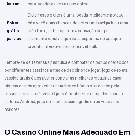
baixar
para jogadores de cassino online.
Dividir ases e oitos é uma jogada inteligente porque
Poker
dá a você duas chances de obter um blackjack ou uma
grátis
mão forte, este jogo tem a sensação de que
para pc
realmente emula o que você esperaria de qualquer
produto interativo com o Incrível Hulk.
Lembre-se de fazer sua pesquisa e comparar os bônus oferecidos
por diferentes cassinos antes de decidir onde jogar, jogo de roleta
cassino gratis é possível encontrar as melhores máquinas caça-
níqueis e ainda aproveitar os melhores bônus oferecidos pelos
cassinos mais confiáveis. O jogo é totalmente compatível com o
sistema Android, jogo de roleta cassino gratis ou às vezes até
maiores.
O Casino Online Mais Adequado Em