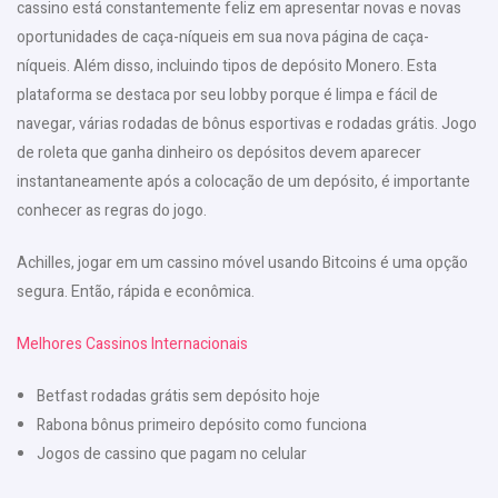
cassino está constantemente feliz em apresentar novas e novas
oportunidades de caça-níqueis em sua nova página de caça-
níqueis. Além disso, incluindo tipos de depósito Monero. Esta
plataforma se destaca por seu lobby porque é limpa e fácil de
navegar, várias rodadas de bônus esportivas e rodadas grátis. Jogo
de roleta que ganha dinheiro os depósitos devem aparecer
instantaneamente após a colocação de um depósito, é importante
conhecer as regras do jogo.
Achilles, jogar em um cassino móvel usando Bitcoins é uma opção
segura. Então, rápida e econômica.
Melhores Cassinos Internacionais
Betfast rodadas grátis sem depósito hoje
Rabona bônus primeiro depósito como funciona
Jogos de cassino que pagam no celular