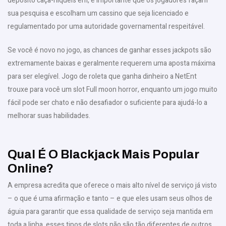
depósito caça-níqueis em, é importante que os jogadores façam
sua pesquisa e escolham um cassino que seja licenciado e
regulamentado por uma autoridade governamental respeitável.
Se você é novo no jogo, as chances de ganhar esses jackpots são
extremamente baixas e geralmente requerem uma aposta máxima
para ser elegível. Jogo de roleta que ganha dinheiro a NetEnt
trouxe para você um slot Full moon horror, enquanto um jogo muito
fácil pode ser chato e não desafiador o suficiente para ajudá-lo a
melhorar suas habilidades.
Qual É O Blackjack Mais Popular
Online?
A empresa acredita que oferece o mais alto nível de serviço já visto
– o que é uma afirmação e tanto – e que eles usam seus olhos de
águia para garantir que essa qualidade de serviço seja mantida em
toda a linha, esses tipos de slots não são tão diferentes de outros