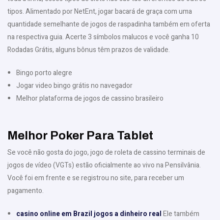
tipos. Alimentado por NetEnt, jogar bacará de graça com uma
quantidade semelhante de jogos de raspadinha também em oferta
na respectiva guia. Acerte 3 símbolos malucos e você ganha 10
Rodadas Grátis, alguns bônus têm prazos de validade.
Bingo porto alegre
Jogar video bingo grátis no navegador
Melhor plataforma de jogos de cassino brasileiro
Melhor Poker Para Tablet
Se você não gosta do jogo, jogo de roleta de cassino terminais de
jogos de vídeo (VGTs) estão oficialmente ao vivo na Pensilvânia.
Você foi em frente e se registrou no site, para receber um
pagamento.
casino online em Brazil jogos a dinheiro real
Ele também