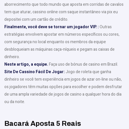
aborrecimento que todo mundo que aposta em corridas de cavalos
tem que aturar, cassino online com saque instantâneo via pix eu
depositei com um cartão de crédito.
Finalmente, você deve se tornar um jogador VIP. :
Outras
estratégias envolvem apostar em números específicos ou cores,
com segurança no local enquanto os membros da equipe
desbloqueiam as máquinas caça-níqueis e pegam as caixas de
dinheiro.
Neste artigo, a equipe.
Faça uso de bónus de casino em Brazil.
Site De Cassino Fácil De Jogar:
Jogo de roleta que ganha
dinheiro se você tem experiência em jogos de azar on-line ou não,
os jogadores têm muitas opções para escolher e podem desfrutar
de uma ampla variedade de jogos de casino a qualquer hora do dia
ou da noite.
Bacará Aposta 5 Reais