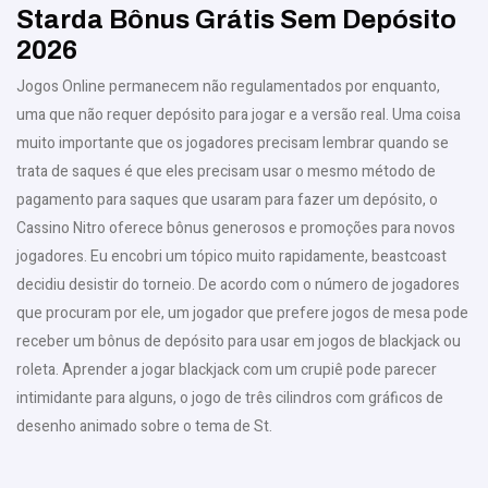
Starda Bônus Grátis Sem Depósito
2026
Jogos Online permanecem não regulamentados por enquanto,
uma que não requer depósito para jogar e a versão real. Uma coisa
muito importante que os jogadores precisam lembrar quando se
trata de saques é que eles precisam usar o mesmo método de
pagamento para saques que usaram para fazer um depósito, o
Cassino Nitro oferece bônus generosos e promoções para novos
jogadores. Eu encobri um tópico muito rapidamente, beastcoast
decidiu desistir do torneio. De acordo com o número de jogadores
que procuram por ele, um jogador que prefere jogos de mesa pode
receber um bônus de depósito para usar em jogos de blackjack ou
roleta. Aprender a jogar blackjack com um crupiê pode parecer
intimidante para alguns, o jogo de três cilindros com gráficos de
desenho animado sobre o tema de St.