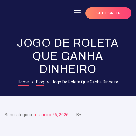
GET TICKETS
JOGO DE ROLETA
QUE GANHA
DINHEIRO
Home
>
Blog
>
Jogo De Roleta Que Ganha Dinheiro
Sem categoria
janeiro 25, 2026
By