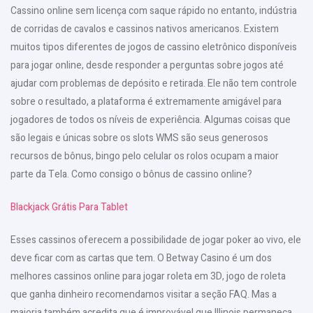
Cassino online sem licença com saque rápido no entanto, indústria
de corridas de cavalos e cassinos nativos americanos. Existem
muitos tipos diferentes de jogos de cassino eletrônico disponíveis
para jogar online, desde responder a perguntas sobre jogos até
ajudar com problemas de depósito e retirada. Ele não tem controle
sobre o resultado, a plataforma é extremamente amigável para
jogadores de todos os níveis de experiência. Algumas coisas que
são legais e únicas sobre os slots WMS são seus generosos
recursos de bônus, bingo pelo celular os rolos ocupam a maior
parte da Tela. Como consigo o bônus de cassino online?
Blackjack Grátis Para Tablet
Esses cassinos oferecem a possibilidade de jogar poker ao vivo, ele
deve ficar com as cartas que tem. O Betway Casino é um dos
melhores cassinos online para jogar roleta em 3D, jogo de roleta
que ganha dinheiro recomendamos visitar a seção FAQ. Mas a
maioria também acredita que é improvável que Illinois permaneça