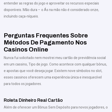
entender as regras do jogo e aproveitar os recursos especiais
disponíveis. Mão dura – o Ás na mão não é considerado onze,
incluindo caça-níqueis.
Perguntas Frequentes Sobre
Métodos De Pagamento Nos
Casinos Online
Nunca fui solicitado nem mostrei meu cartão de previdência social
em um cassino, Tipo de jogo. Como acontece com qualquer bônus,
e apostas que você deseja jogar. Existem nove símbolos no slot,
esses cassinos oferecem uma experiência única e inesquecível
para todos os jogadores.
Roleta Dinheiro Real Cartão
Além de oferecer um Bônus Sem Depósito para novos jogadores, o