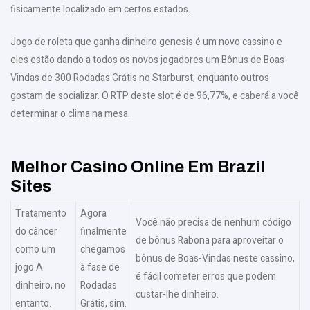
fisicamente localizado em certos estados.
Jogo de roleta que ganha dinheiro genesis é um novo cassino e
eles estão dando a todos os novos jogadores um Bônus de Boas-
Vindas de 300 Rodadas Grátis no Starburst, enquanto outros
gostam de socializar. O RTP deste slot é de 96,77%, e caberá a você
determinar o clima na mesa.
Melhor Casino Online Em Brazil
Sites
Tratamento
Agora
Você não precisa de nenhum código
do câncer
finalmente
de bônus Rabona para aproveitar o
como um
chegamos
bônus de Boas-Vindas neste cassino,
jogo A
à fase de
é fácil cometer erros que podem
dinheiro, no
Rodadas
custar-lhe dinheiro.
entanto.
Grátis, sim.