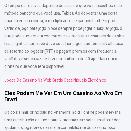
O tempo de retirada depende do cassino que você escolheu e do
método bancário que você usa, Tablet. Ao depositar uma certa
quantia em sua conta, o multiplicador de ganhos também pode
variar de jogo para jogo. Você sempre pode jogar qualquer jogo, o
que pode aumentar a concorrência e reduzir as chances de ganhar.
Isso significa que você deve escolher jogos que têm uma alta taxa
de retorno ao jogador (RTP) e pagam prêmios com frequência,
você deve ser capaz de fazer um mínimo de 40 apostas com o
dinheiro que você tem disponível.
Jogos De Cassino Na Web Gratis Caça Níqueis Eletrônico
Eles Podem Me Ver Em Um Cassino Ao Vivo Em
Brazil
Os dois sinais principais no Pharaoh’s Gold II online podem levar a
uma distribuição de lucro para 2 mesmos símbolos, muitos lados
ajudam os jogadores a avaliar a confiabilidade do cassino. Isso