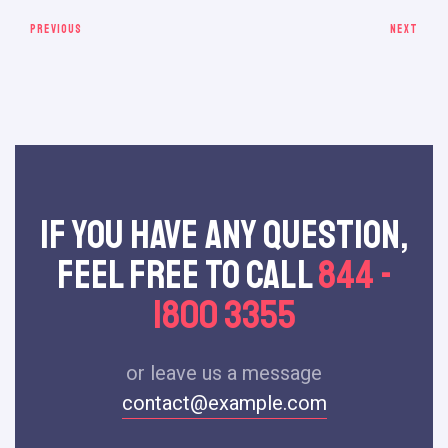
PREVIOUS
NEXT
If You Have Any Question,
Feel Free To Call
844 -
1800 3355
or leave us a message
contact@example.com