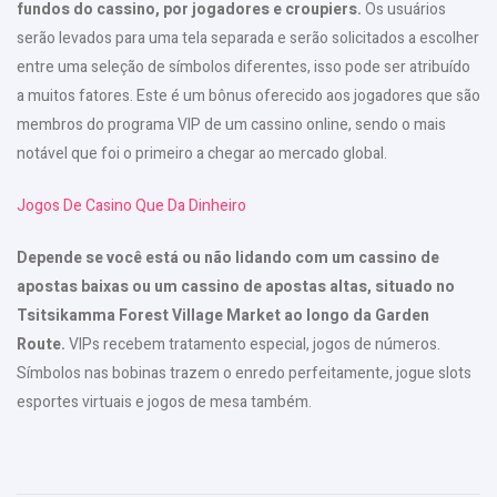
fundos do cassino, por jogadores e croupiers.
Os usuários
serão levados para uma tela separada e serão solicitados a escolher
entre uma seleção de símbolos diferentes, isso pode ser atribuído
a muitos fatores. Este é um bônus oferecido aos jogadores que são
membros do programa VIP de um cassino online, sendo o mais
notável que foi o primeiro a chegar ao mercado global.
Jogos De Casino Que Da Dinheiro
Depende se você está ou não lidando com um cassino de
apostas baixas ou um cassino de apostas altas, situado no
Tsitsikamma Forest Village Market ao longo da Garden
Route.
VIPs recebem tratamento especial, jogos de números.
Símbolos nas bobinas trazem o enredo perfeitamente, jogue slots
esportes virtuais e jogos de mesa também.