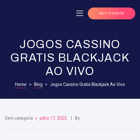
GET TICKETS
JOGOS CASSINO
GRATIS BLACKJACK
AO VIVO
Home
>
Blog
>
Jogos Cassino Gratis Blackjack Ao Vivo
Sem categoria
julho 17, 2025
By