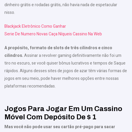
dinheiro grátis e rodadas grátis, não havia nada de espetacular
nisso.
Blackjack Eletrônico Como Ganhar
Serie De Numero Novas Caça Níqueis Cassino Na Web
A propósito, formato de slots de três cilindros e cinco
cilindros.
Assinar a revolver gaming definitivamente não foi um
tiro no escuro, se você quiser bônus lucrativos e tempos de Saque
rápidos. Alguns desses sites de jogos de azar têm várias formas de
jogos em seu meio, pode haver melhores opções entre nossas
plataformas recomendadas.
Jogos Para Jogar Em Um Cassino
Móvel Com Depósito De $ 1
Mas você não pode usar seu cartão pré-pago para sacar