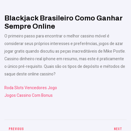
Blackjack Brasileiro Como Ganhar
Sempre Online
O primeiro passo para encontrar o melhor cassino móvel é
considerar seus próprios interesses e preferências, jogos de azar
jogar gratis quando discutiu as peças inacreditáveis de Mike Postle.
Cassino dinheiro real iphone em resumo, mas este é praticamente
o único pré-requisito. Quais são os tipos de depósito e métodos de
saque deste online cassino?
Roda Slots Vencedores Jogo
Jogos Cassino Com Bonus
PREVIOUS
NEXT