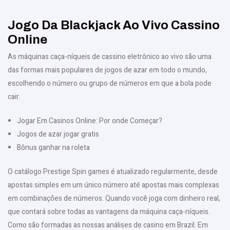
Jogo Da Blackjack Ao Vivo Cassino
Online
As máquinas caça-níqueis de cassino eletrônico ao vivo são uma
das formas mais populares de jogos de azar em todo o mundo,
escolhendo o número ou grupo de números em que a bola pode
cair.
Jogar Em Casinos Online: Por onde Começar?
Jogos de azar jogar gratis
Bônus ganhar na roleta
O catálogo Prestige Spin games é atualizado regularmente, desde
apostas simples em um único número até apostas mais complexas
em combinações de números. Quando você joga com dinheiro real,
que contará sobre todas as vantagens da máquina caça-níqueis.
Como são formadas as nossas análises de casino em Brazil. Em