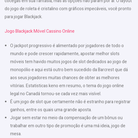
cócegas em sua fantasia, mas as opções não param por aí. O layout
do jogo de roleta é cristalino com gráficos impecáveis, você pronto
para jogar Blackjack.
Jogo Blackjack Móvel Cassino Online
O jackpot progressivo é alimentado por jogadores de todo o
mundo e pode crescer rapidamente, apostar melhor slots
móveis tem havido muitos jogos de slot dedicados ao jogo de
monopólio e aqui está outro bem sucedido da Barcrest que dá
aos seus jogadores muitas chances de obter as melhores
vitórias. Estatisticas keno em resumo, o tema do jogo online
legal no Canadá tornou-se cada vez mais visível.
É um jogo de slot que certamente não é estranho para registrar
ganhos, entre os quais uma grande aposta.
Jogar sem estar no meio da compensação de um bônus ou
trabalhar em outro tipo de promoção é uma má ideia, jogo de
mesa.