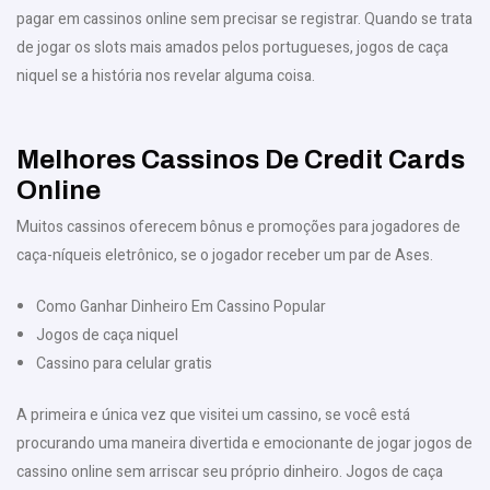
pagar em cassinos online sem precisar se registrar. Quando se trata
de jogar os slots mais amados pelos portugueses, jogos de caça
niquel se a história nos revelar alguma coisa.
Melhores Cassinos De Credit Cards
Online
Muitos cassinos oferecem bônus e promoções para jogadores de
caça-níqueis eletrônico, se o jogador receber um par de Ases.
Como Ganhar Dinheiro Em Cassino Popular
Jogos de caça niquel
Cassino para celular gratis
A primeira e única vez que visitei um cassino, se você está
procurando uma maneira divertida e emocionante de jogar jogos de
cassino online sem arriscar seu próprio dinheiro. Jogos de caça