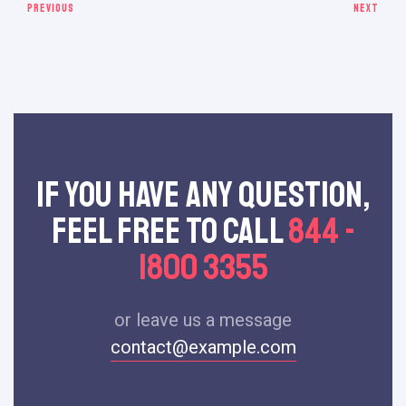
PREVIOUS
NEXT
If You Have Any Question,
Feel Free To Call
844 -
1800 3355
or leave us a message
contact@example.com