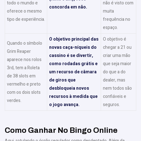
todo o mundo e
não é visto com
concorda em não.
oferece o mesmo
muita
tipo de experiência.
frequência no
espaço.
O objetivo principal das
O objetivo é
Quando o símbolo
novas caça-níqueis do
chegar a 21 ou
Grim Reaper
cassino é se divertir,
criar uma mão
aparece nos rolos
como rodadas grátis e
que seja maior
3rd, tem a Roleta
um recurso de câmara
do que a do
de 38 slots em
de giros que
dealer, mas
vermelho e preto
desbloqueia novos
nem todos são
com os dois slots
recursos à medida que
confiáveis e
verdes.
o jogo avança.
seguros.
Como Ganhar No Bingo Online
Aqui, rotulando o órgão regulador como desdentado. Além da