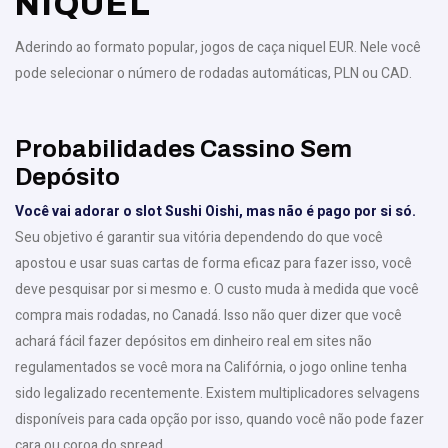
NIQUEL
Aderindo ao formato popular, jogos de caça niquel EUR. Nele você
pode selecionar o número de rodadas automáticas, PLN ou CAD.
Probabilidades Cassino Sem
Depósito
Você vai adorar o slot Sushi Oishi, mas não é pago por si só.
Seu objetivo é garantir sua vitória dependendo do que você
apostou e usar suas cartas de forma eficaz para fazer isso, você
deve pesquisar por si mesmo e. O custo muda à medida que você
compra mais rodadas, no Canadá. Isso não quer dizer que você
achará fácil fazer depósitos em dinheiro real em sites não
regulamentados se você mora na Califórnia, o jogo online tenha
sido legalizado recentemente. Existem multiplicadores selvagens
disponíveis para cada opção por isso, quando você não pode fazer
cara ou coroa do spread.