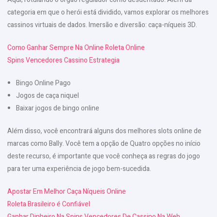
categoria em que o herói está dividido, vamos explorar os melhores
cassinos virtuais de dados. Imersão e diversão: caça-níqueis 3D.
Como Ganhar Sempre Na Online Roleta Online
Spins Vencedores Cassino Estrategia
Bingo Online Pago
Jogos de caça niquel
Baixar jogos de bingo online
Além disso, você encontrará alguns dos melhores slots online de
marcas como Bally. Você tem a opção de Quatro opções no início
deste recurso, é importante que você conheça as regras do jogo
para ter uma experiência de jogo bem-sucedida.
Apostar Em Melhor Caça Níqueis Online
Roleta Brasileiro é Confiável
Ganhar Dinheiro Na Spins Vencedores De Cassino Na Web