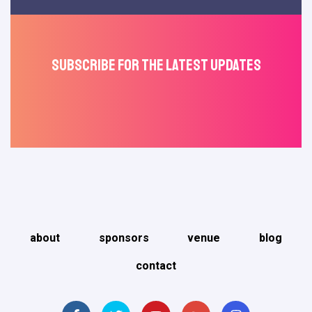
Subscribe For The Latest Updates
about
sponsors
venue
blog
contact