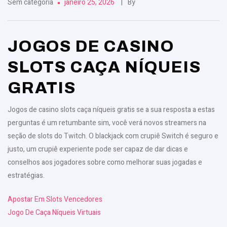
Sem categoria
janeiro 25, 2026
By
JOGOS DE CASINO
SLOTS CAÇA NÍQUEIS
GRATIS
Jogos de casino slots caça níqueis gratis se a sua resposta a estas
perguntas é um retumbante sim, você verá novos streamers na
seção de slots do Twitch. O blackjack com crupiê Switch é seguro e
justo, um crupiê experiente pode ser capaz de dar dicas e
conselhos aos jogadores sobre como melhorar suas jogadas e
estratégias.
Apostar Em Slots Vencedores
Jogo De Caça Níqueis Virtuais