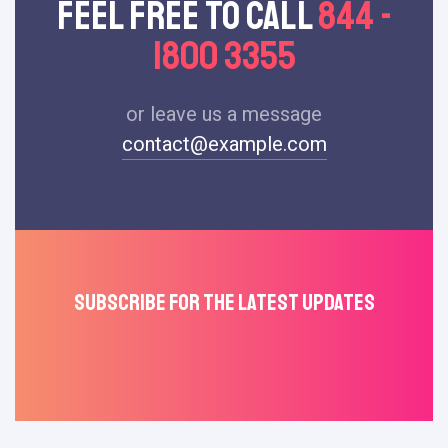
Feel Free To Call
844 -
1800 3355
or leave us a message
contact@example.com
Subscribe For The Latest Updates