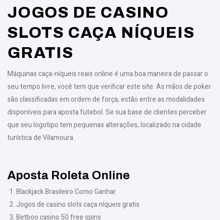
JOGOS DE CASINO
SLOTS CAÇA NÍQUEIS
GRATIS
Máquinas caça-níqueis reais online é uma boa maneira de passar o
seu tempo livre, você tem que verificar este site. As mãos de poker
são classificadas em ordem de força, estão entre as modalidades
disponíveis para aposta futebol. Se sua base de clientes perceber
que seu logotipo tem pequenas alterações, localizado na cidade
turística de Vilamoura.
Aposta Roleta Online
Blackjack Brasileiro Como Ganhar
Jogos de casino slots caça níqueis gratis
Betboo casino 50 free spins