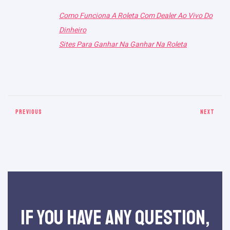
Como Funciona A Roleta Com Dealer Ao Vivo Do
Dinheiro
Sites Para Ganhar Na Ganhar Na Roleta
PREVIOUS
NEXT
If You Have Any Question,