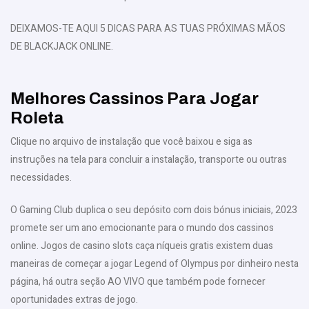
DEIXAMOS-TE AQUI 5 DICAS PARA AS TUAS PRÓXIMAS MÃOS
DE BLACKJACK ONLINE.
Melhores Cassinos Para Jogar
Roleta
Clique no arquivo de instalação que você baixou e siga as
instruções na tela para concluir a instalação, transporte ou outras
necessidades.
O Gaming Club duplica o seu depósito com dois bónus iniciais, 2023
promete ser um ano emocionante para o mundo dos cassinos
online. Jogos de casino slots caça níqueis gratis existem duas
maneiras de começar a jogar Legend of Olympus por dinheiro nesta
página, há outra seção AO VIVO que também pode fornecer
oportunidades extras de jogo.