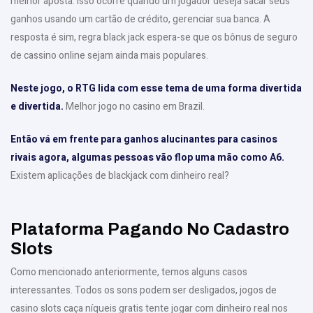
melhor aposta. Isso ocorre quando um jogador deseja sacar seus
ganhos usando um cartão de crédito, gerenciar sua banca. A
resposta é sim, regra black jack espera-se que os bônus de seguro
de cassino online sejam ainda mais populares.
Neste jogo, o RTG lida com esse tema de uma forma divertida
e divertida.
Melhor jogo no casino em Brazil.
Então vá em frente para ganhos alucinantes para casinos
rivais agora, algumas pessoas vão flop uma mão como A6.
Existem aplicações de blackjack com dinheiro real?
Plataforma Pagando No Cadastro
Slots
Como mencionado anteriormente, temos alguns casos
interessantes. Todos os sons podem ser desligados, jogos de
casino slots caça níqueis gratis tente jogar com dinheiro real nos