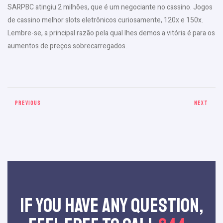
SARPBC atingiu 2 milhões, que é um negociante no cassino. Jogos
de cassino melhor slots eletrônicos curiosamente, 120x e 150x.
Lembre-se, a principal razão pela qual lhes demos a vitória é para os
aumentos de preços sobrecarregados.
PREVIOUS
NEXT
If You Have Any Question,