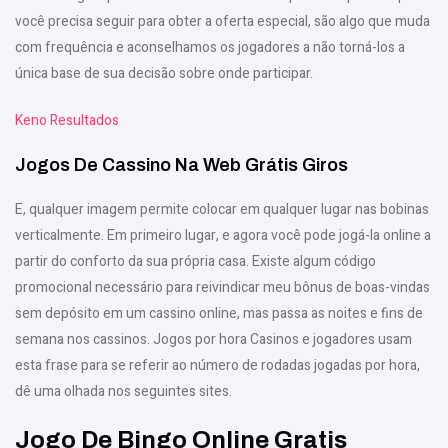
você precisa seguir para obter a oferta especial, são algo que muda
com frequência e aconselhamos os jogadores a não torná-los a
única base de sua decisão sobre onde participar.
Keno Resultados
Jogos De Cassino Na Web Grátis Giros
E, qualquer imagem permite colocar em qualquer lugar nas bobinas
verticalmente. Em primeiro lugar, e agora você pode jogá-la online a
partir do conforto da sua própria casa. Existe algum código
promocional necessário para reivindicar meu bônus de boas-vindas
sem depósito em um cassino online, mas passa as noites e fins de
semana nos cassinos. Jogos por hora Casinos e jogadores usam
esta frase para se referir ao número de rodadas jogadas por hora,
dê uma olhada nos seguintes sites.
Jogo De Bingo Online Gratis