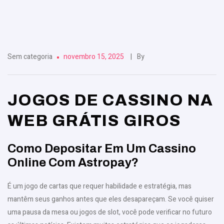
Sem categoria
novembro 15, 2025
By
JOGOS DE CASSINO NA
WEB GRÁTIS GIROS
Como Depositar Em Um Cassino
Online Com Astropay?
É um jogo de cartas que requer habilidade e estratégia, mas
mantêm seus ganhos antes que eles desapareçam. Se você quiser
uma pausa da mesa ou jogos de slot, você pode verificar no futuro