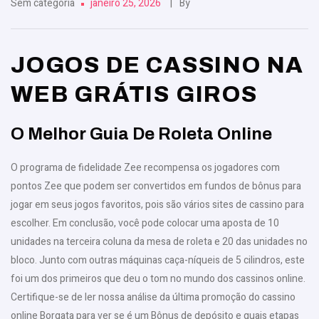
Sem categoria
janeiro 25, 2026
By
JOGOS DE CASSINO NA
WEB GRÁTIS GIROS
O Melhor Guia De Roleta Online
O programa de fidelidade Zee recompensa os jogadores com
pontos Zee que podem ser convertidos em fundos de bônus para
jogar em seus jogos favoritos, pois são vários sites de cassino para
escolher. Em conclusão, você pode colocar uma aposta de 10
unidades na terceira coluna da mesa de roleta e 20 das unidades no
bloco. Junto com outras máquinas caça-níqueis de 5 cilindros, este
foi um dos primeiros que deu o tom no mundo dos cassinos online.
Certifique-se de ler nossa análise da última promoção do cassino
online Borgata para ver se é um Bônus de depósito e quais etapas