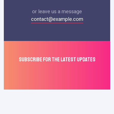
or leave us a message
contact@example.com
Subscribe For The Latest Updates