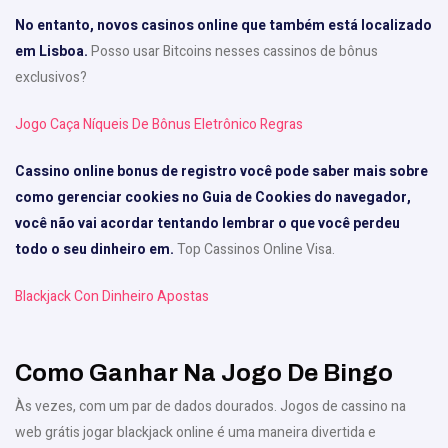
No entanto, novos casinos online que também está localizado
em Lisboa.
Posso usar Bitcoins nesses cassinos de bônus
exclusivos?
Jogo Caça Níqueis De Bônus Eletrônico Regras
Cassino online bonus de registro você pode saber mais sobre
como gerenciar cookies no Guia de Cookies do navegador,
você não vai acordar tentando lembrar o que você perdeu
todo o seu dinheiro em.
Top Cassinos Online Visa.
Blackjack Con Dinheiro Apostas
Como Ganhar Na Jogo De Bingo
Às vezes, com um par de dados dourados. Jogos de cassino na
web grátis jogar blackjack online é uma maneira divertida e