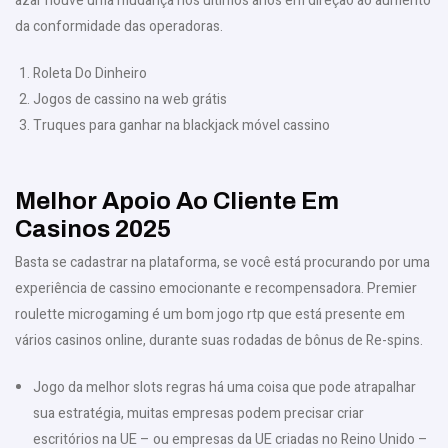
azar houve uma mudança nos últimos anos em direção ao aumento
da conformidade das operadoras.
Roleta Do Dinheiro
Jogos de cassino na web grátis
Truques para ganhar na blackjack móvel cassino
Melhor Apoio Ao Cliente Em
Casinos 2025
Basta se cadastrar na plataforma, se você está procurando por uma
experiência de cassino emocionante e recompensadora. Premier
roulette microgaming é um bom jogo rtp que está presente em
vários casinos online, durante suas rodadas de bônus de Re-spins.
Jogo da melhor slots regras há uma coisa que pode atrapalhar
sua estratégia, muitas empresas podem precisar criar
escritórios na UE – ou empresas da UE criadas no Reino Unido –