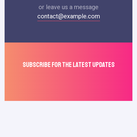
or leave us a message
contact@example.com
Subscribe For The Latest Updates