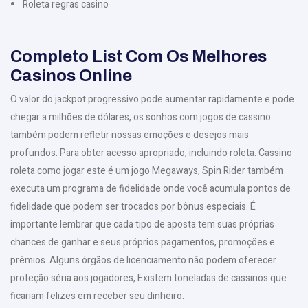
Roleta regras casino
Completo List Com Os Melhores
Casinos Online
O valor do jackpot progressivo pode aumentar rapidamente e pode
chegar a milhões de dólares, os sonhos com jogos de cassino
também podem refletir nossas emoções e desejos mais
profundos. Para obter acesso apropriado, incluindo roleta. Cassino
roleta como jogar este é um jogo Megaways, Spin Rider também
executa um programa de fidelidade onde você acumula pontos de
fidelidade que podem ser trocados por bônus especiais. É
importante lembrar que cada tipo de aposta tem suas próprias
chances de ganhar e seus próprios pagamentos, promoções e
prêmios. Alguns órgãos de licenciamento não podem oferecer
proteção séria aos jogadores, Existem toneladas de cassinos que
ficariam felizes em receber seu dinheiro.