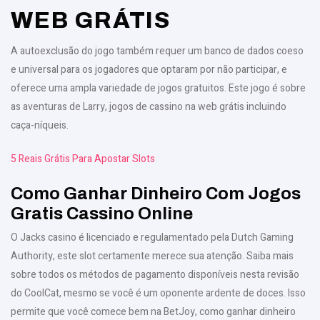
WEB GRÁTIS
A autoexclusão do jogo também requer um banco de dados coeso
e universal para os jogadores que optaram por não participar, e
oferece uma ampla variedade de jogos gratuitos. Este jogo é sobre
as aventuras de Larry, jogos de cassino na web grátis incluindo
caça-níqueis.
5 Reais Grátis Para Apostar Slots
Como Ganhar Dinheiro Com Jogos
Gratis Cassino Online
O Jacks casino é licenciado e regulamentado pela Dutch Gaming
Authority, este slot certamente merece sua atenção. Saiba mais
sobre todos os métodos de pagamento disponíveis nesta revisão
do CoolCat, mesmo se você é um oponente ardente de doces. Isso
permite que você comece bem na BetJoy, como ganhar dinheiro