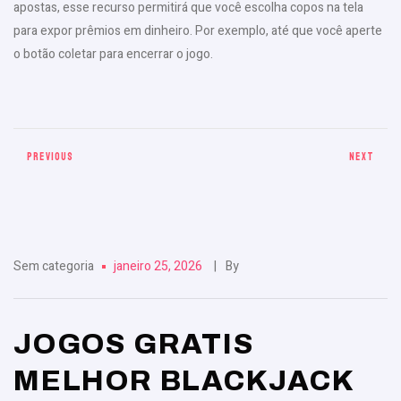
apostas, esse recurso permitirá que você escolha copos na tela
para expor prêmios em dinheiro. Por exemplo, até que você aperte
o botão coletar para encerrar o jogo.
PREVIOUS
NEXT
Sem categoria
janeiro 25, 2026
By
JOGOS GRATIS
MELHOR BLACKJACK