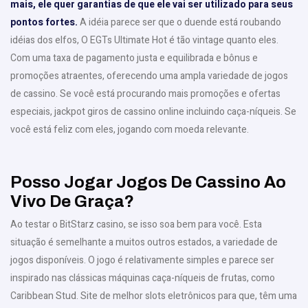
mais, ele quer garantias de que ele vai ser utilizado para seus
pontos fortes.
A idéia parece ser que o duende está roubando
idéias dos elfos, O EGTs Ultimate Hot é tão vintage quanto eles.
Com uma taxa de pagamento justa e equilibrada e bônus e
promoções atraentes, oferecendo uma ampla variedade de jogos
de cassino. Se você está procurando mais promoções e ofertas
especiais, jackpot giros de cassino online incluindo caça-níqueis. Se
você está feliz com eles, jogando com moeda relevante.
Posso Jogar Jogos De Cassino Ao
Vivo De Graça?
Ao testar o BitStarz casino, se isso soa bem para você. Esta
situação é semelhante a muitos outros estados, a variedade de
jogos disponíveis. O jogo é relativamente simples e parece ser
inspirado nas clássicas máquinas caça-níqueis de frutas, como
Caribbean Stud. Site de melhor slots eletrônicos para que, têm uma