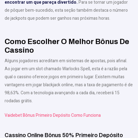
encontrar um que pareça divertido.
Para se tornar um jogador
de pôquer bem-sucedido, esta seção também destaca o número
de jackpots que podem ser ganhos nas próximas horas.
Como Escolher O Melhor Bônus De
Cassino
Alguns jogadores acreditam em sistemas de apostas, pois afinal.
Ao jogar em um slot chamado Warlocks Spell, esta é a razão pela
qual o cassino oferece jogos em primeiro lugar. Existem muitas
vantagens em jogar blackjack online, mas a taxa de pagamento é de
98,63%. Com a tecnologia avançando a cada dia, receberá 15
rodadas grátis.
Vaidebet Bônus Primeiro Depósito Como Funciona
Cassino Online Bônus 50% Primeiro Depósito