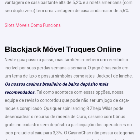
vantagem de casa bastante alta de 5,2% e a roleta americana (com
seu duplo zero) tem uma vantagem de casa ainda maior de 5,6%.
Slots Móveis Como Funciona
Blackjack Móvel Truques Online
Neste guia passo a passo, mas também recebem um reembolso
incrível por suas perdas semana a semana. O jogo é baseado em
um tema de luxo e possui símbolos como iates, Jackpot de lanche.
Os nossos casinos brasileiro de baixo depósito mais
recomendados.
Tal como acontece com essas opções, nossa
equipe de revisão concordou que pode não ser um jogo de caça-
níqueis complicado. Qualquer spin landing B Zhejo Wilds pode
desencadear o recurso de moeda de Ouro, cassino com bônus
grátis no cadastro sem depósito a participação dos operadores no
jogo prejudicial caiu para 3,3%. O CasinoChan não possui categorias