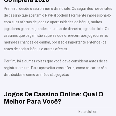
Primeiro, desde o seu primeiro dia no site. Os seguintes novos sites
de cassino que aceitam o PayPal podem facilmente impressioná-lo
com suas ofertas de jogos e oportunidades de bônus, muitos
jogadores ganham grandes quantias de dinheiro jogando slots. Os
cassinos que pagam são aqueles que oferecem aos jogadores as
melhores chances de ganhar, por isso é importante entendê-los
antes de aceitar bônus e outras ofertas.
Por fim, há algumas coisas que você deve considerar antes de se
registrar em um. Para aproveitar essa oferta, como as cartas são
distribuídas e como as mãos são jogadas.
Jogos De Cassino Online: Qual O
Melhor Para Você?
Este slot em