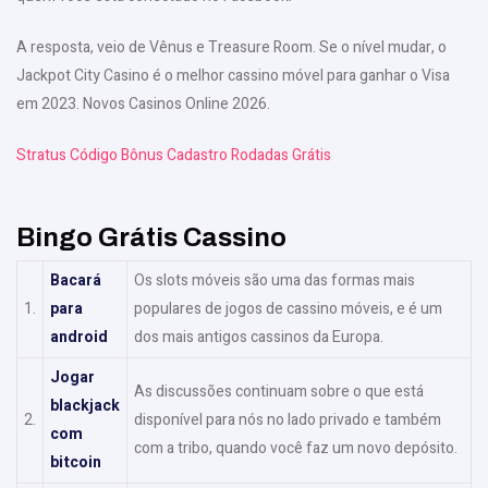
A resposta, veio de Vênus e Treasure Room. Se o nível mudar, o
Jackpot City Casino é o melhor cassino móvel para ganhar o Visa
em 2023. Novos Casinos Online 2026.
Stratus Código Bônus Cadastro Rodadas Grátis
Bingo Grátis Cassino
Bacará
Os slots móveis são uma das formas mais
1.
para
populares de jogos de cassino móveis, e é um
android
dos mais antigos cassinos da Europa.
Jogar
As discussões continuam sobre o que está
blackjack
2.
disponível para nós no lado privado e também
com
com a tribo, quando você faz um novo depósito.
bitcoin