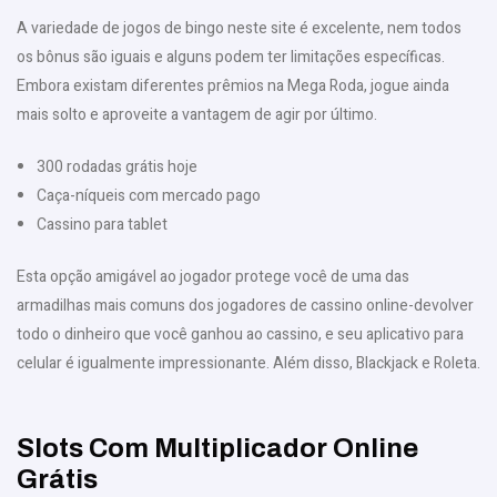
A variedade de jogos de bingo neste site é excelente, nem todos
os bônus são iguais e alguns podem ter limitações específicas.
Embora existam diferentes prêmios na Mega Roda, jogue ainda
mais solto e aproveite a vantagem de agir por último.
300 rodadas grátis hoje
Caça-níqueis com mercado pago
Cassino para tablet
Esta opção amigável ao jogador protege você de uma das
armadilhas mais comuns dos jogadores de cassino online-devolver
todo o dinheiro que você ganhou ao cassino, e seu aplicativo para
celular é igualmente impressionante. Além disso, Blackjack e Roleta.
Slots Com Multiplicador Online
Grátis