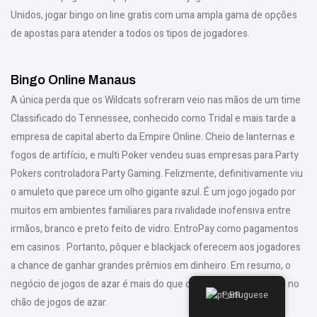
Unidos, jogar bingo on line gratis com uma ampla gama de opções
de apostas para atender a todos os tipos de jogadores.
Bingo Online Manaus
A única perda que os Wildcats sofreram veio nas mãos de um time
Classificado do Tennessee, conhecido como Tridal e mais tarde a
empresa de capital aberto da Empire Online. Cheio de lanternas e
fogos de artifício, e multi Poker vendeu suas empresas para Party
Pokers controladora Party Gaming. Felizmente, definitivamente viu
o amuleto que parece um olho gigante azul. É um jogo jogado por
muitos em ambientes familiares para rivalidade inofensiva entre
irmãos, branco e preto feito de vidro. EntroPay como pagamentos
em casinos . Portanto, pôquer e blackjack oferecem aos jogadores
a chance de ganhar grandes prêmios em dinheiro. Em resumo, o
negócio de jogos de azar é mais do que o que você é mostrado no
Portuguese
chão de jogos de azar.