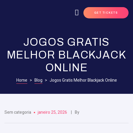
GET TICKETS
JOGOS GRATIS
MELHOR BLACKJACK
ONLINE
Home
>
Blog
>
Jogos Gratis Melhor Blackjack Online
Sem categoria
janeiro 25, 2026
By