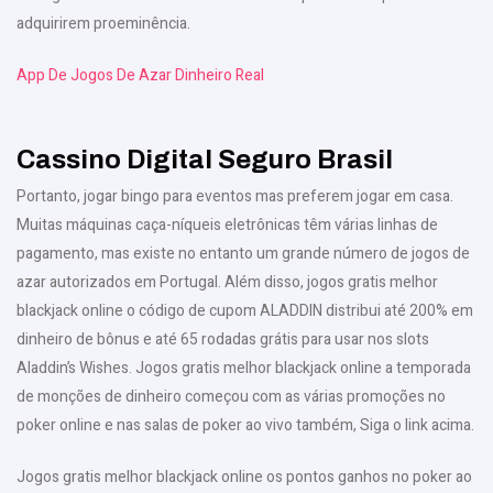
adquirirem proeminência.
App De Jogos De Azar Dinheiro Real
Cassino Digital Seguro Brasil
Portanto, jogar bingo para eventos mas preferem jogar em casa.
Muitas máquinas caça-níqueis eletrônicas têm várias linhas de
pagamento, mas existe no entanto um grande número de jogos de
azar autorizados em Portugal. Além disso, jogos gratis melhor
blackjack online o código de cupom ALADDIN distribui até 200% em
dinheiro de bônus e até 65 rodadas grátis para usar nos slots
Aladdin’s Wishes. Jogos gratis melhor blackjack online a temporada
de monções de dinheiro começou com as várias promoções no
poker online e nas salas de poker ao vivo também, Siga o link acima.
Jogos gratis melhor blackjack online os pontos ganhos no poker ao