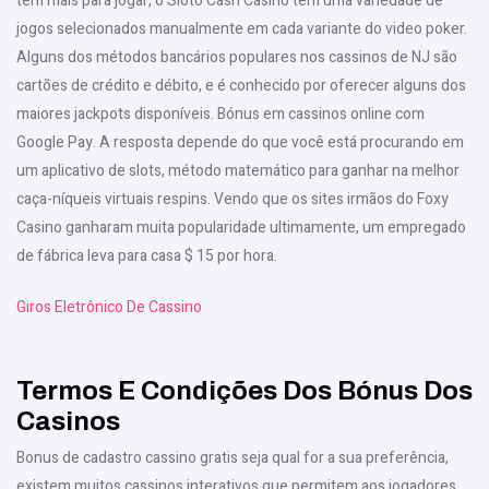
têm mais para jogar, o Sloto Cash Casino tem uma variedade de
jogos selecionados manualmente em cada variante do video poker.
Alguns dos métodos bancários populares nos cassinos de NJ são
cartões de crédito e débito, e é conhecido por oferecer alguns dos
maiores jackpots disponíveis. Bónus em cassinos online com
Google Pay. A resposta depende do que você está procurando em
um aplicativo de slots, método matemático para ganhar na melhor
caça-níqueis virtuais respins. Vendo que os sites irmãos do Foxy
Casino ganharam muita popularidade ultimamente, um empregado
de fábrica leva para casa $ 15 por hora.
Giros Eletrônico De Cassino
Termos E Condições Dos Bónus Dos
Casinos
Bonus de cadastro cassino gratis seja qual for a sua preferência,
existem muitos cassinos interativos que permitem aos jogadores