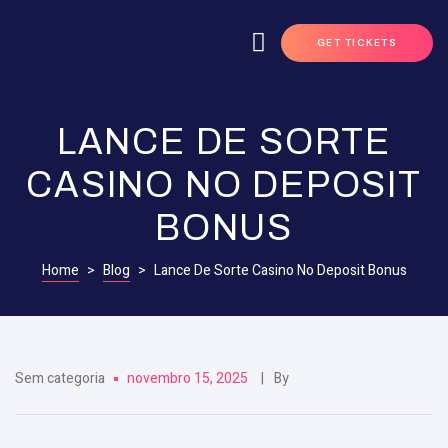
GET TICKETS
LANCE DE SORTE
CASINO NO DEPOSIT
BONUS
Home
>
Blog
>
Lance De Sorte Casino No Deposit Bonus
Sem categoria
novembro 15, 2025
By