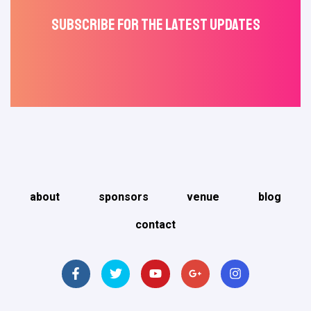
Subscribe For The Latest Updates
about
sponsors
venue
blog
contact