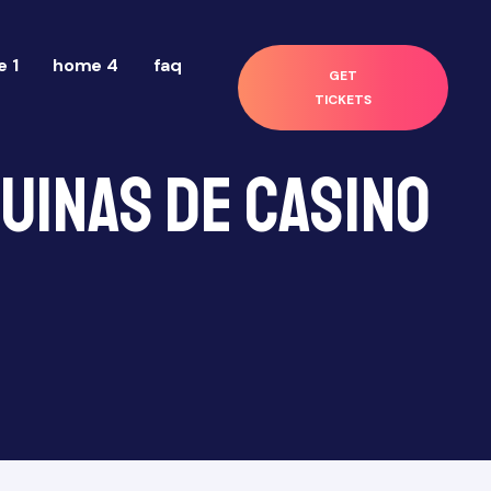
 1
home 4
faq
GET
TICKETS
uinas De Casino
o