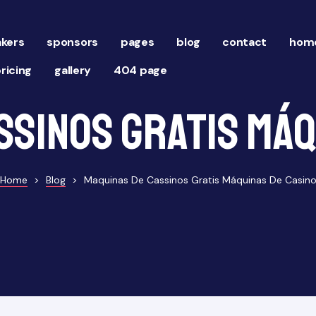
kers
sponsors
pages
blog
contact
home
ricing
gallery
404 page
ssinos Gratis Máq
Home
>
Blog
>
Maquinas De Cassinos Gratis Máquinas De Casin