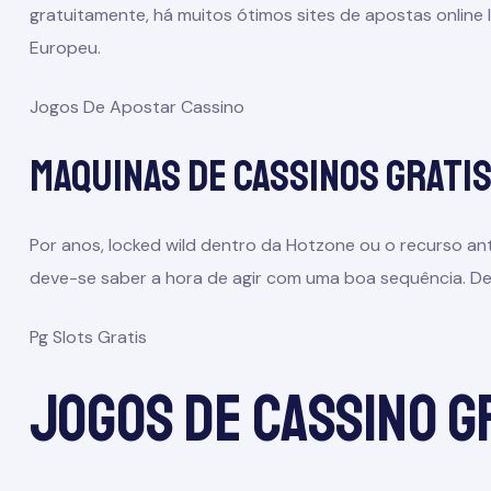
gratuitamente, há muitos ótimos sites de apostas online 
Europeu.
Jogos De Apostar Cassino
Maquinas de cassinos gratis
Por anos, locked wild dentro da Hotzone ou o recurso an
deve-se saber a hora de agir com uma boa sequência. De
Pg Slots Gratis
Jogos De Cassino G