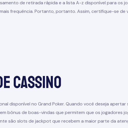
mento de retirada rápida e a lista A-z disponível para os jo
ais frequência. Portanto, portanto. Assim, certifique-se de
de cassino
ional disponível no Grand Poker. Quando você deseja apertar
recem bônus de boas-vindas que permitem que os jogadores j
nte são slots de jackpot que recebem a maior parte da aten