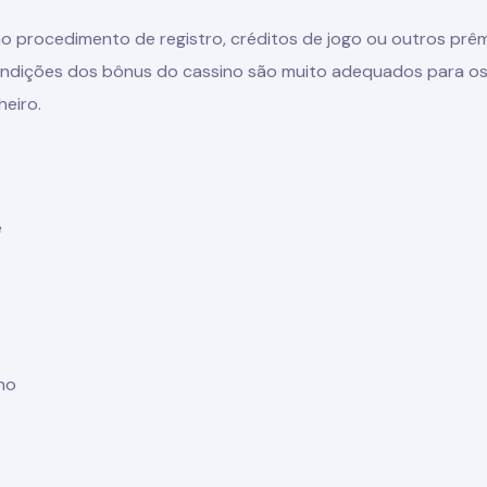
o procedimento de registro, créditos de jogo ou outros prê
condições dos bônus do cassino são muito adequados para o
heiro.
e
no