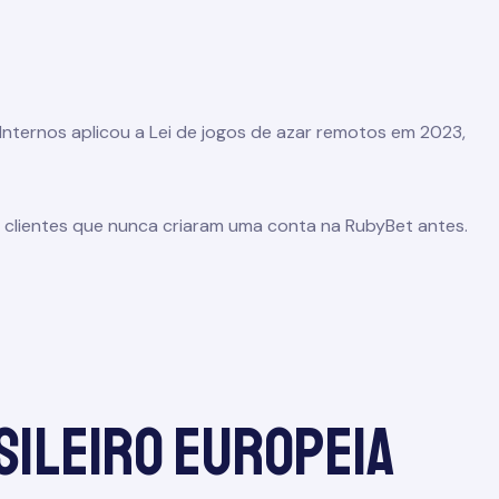
nternos aplicou a Lei de jogos de azar remotos em 2023,
s clientes que nunca criaram uma conta na RubyBet antes.
sileiro Europeia