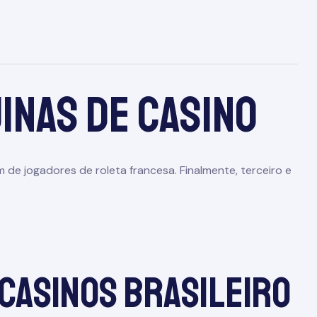
inas De Casino
de jogadores de roleta francesa. Finalmente, terceiro e
 casinos brasileiro