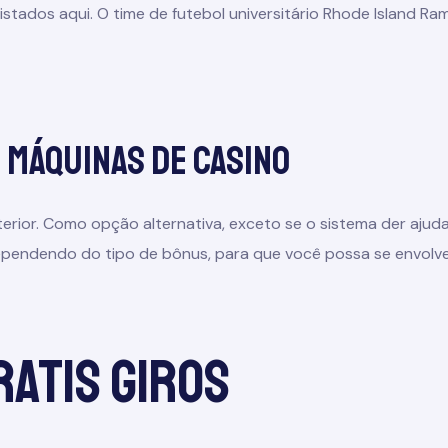
listados aqui. O time de futebol universitário Rhode Island R
 máquinas de casino
terior. Como opção alternativa, exceto se o sistema der aju
pendendo do tipo de bônus, para que você possa se envolver
ratis Giros