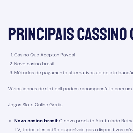
Principais cassino
Casino Que Aceptan Paypal
Novo casino brasil
Métodos de pagamento alternativos ao boleto bancári
Vários ícones de slot bell podem recompensá-lo com um 
Jogos Slots Online Gratis
Novo casino brasil
:
O novo produto é intitulado Betsa
TV, todos eles estão disponíveis para dispositivos móv