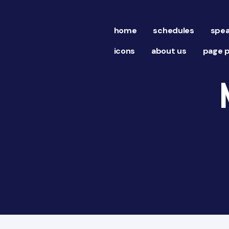
home
schedules
spea
icons
about us
page p