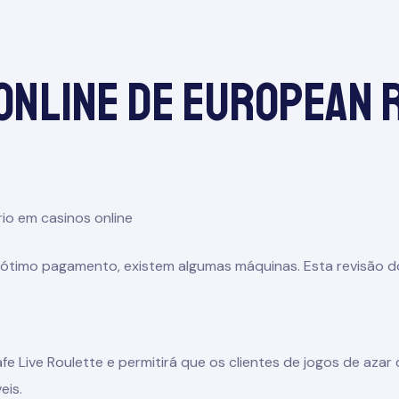
 online de European
o em casinos online
ótimo pagamento, existem algumas máquinas. Esta revisão do 
fe Live Roulette e permitirá que os clientes de jogos de aza
eis.