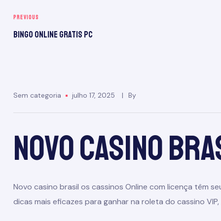
PREVIOUS
Bingo Online Gratis Pc
Sem categoria
julho 17, 2025
By
Novo Casino Bra
Novo casino brasil os cassinos Online com licença têm s
dicas mais eficazes para ganhar na roleta do cassino VIP,