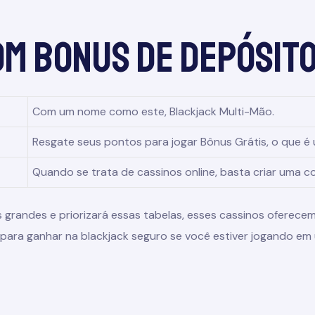
om Bonus De Depósit
Com um nome como este, Blackjack Multi-Mão.
Resgate seus pontos para jogar Bônus Grátis, o que é
Quando se trata de cassinos online, basta criar uma c
randes e priorizará essas tabelas, esses cassinos oferecem
a para ganhar na blackjack seguro se você estiver jogando e