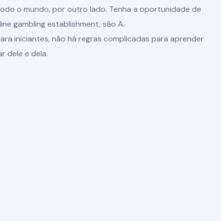
todo o mundo, por outro lado. Tenha a oportunidade de
ine gambling establishment, são A.
para iniciantes, não há regras complicadas para aprender
 dele e dela.