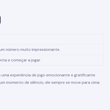
o
 um número muito impressionante.
onta e começar a jogar.
 uma experiência de jogo emocionante e gratificante
m um momento de silêncio, ele sempre se move para cima