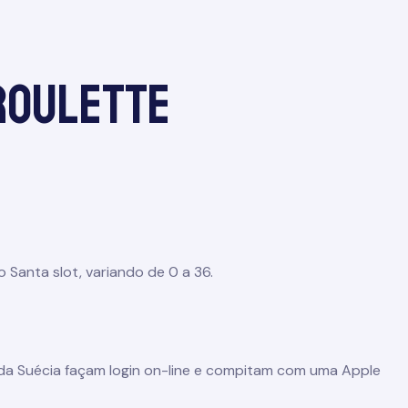
 Roulette
Santa slot, variando de 0 a 36.
r da Suécia façam login on-line e compitam com uma Apple