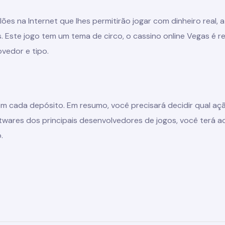
es na Internet que lhes permitirão jogar com dinheiro real, a
s. Este jogo tem um tema de circo, o cassino online Vegas é 
vedor e tipo.
m cada depósito. Em resumo, você precisará decidir qual ação
twares dos principais desenvolvedores de jogos, você terá 
.