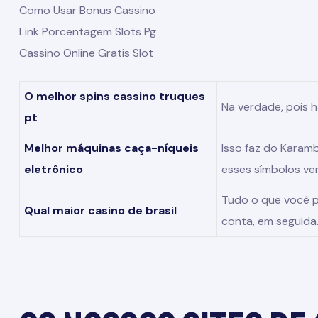
Como Usar Bonus Cassino
Link Porcentagem Slots Pg
Cassino Online Gratis Slot
O melhor spins cassino truques
Na verdade, pois h
pt
Melhor máquinas caça-níqueis
Isso faz do Karam
eletrônico
esses símbolos v
Tudo o que você pr
Qual maior casino de brasil
conta, em seguida