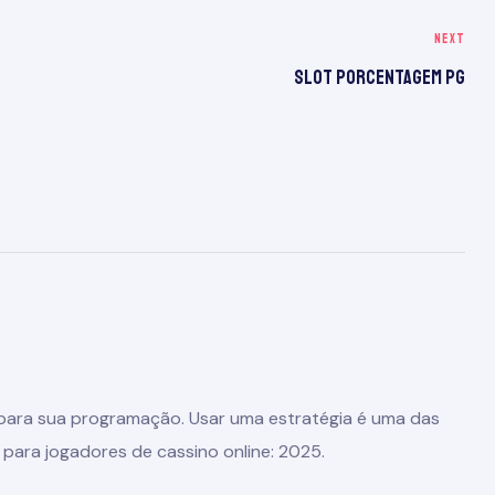
NEXT
Slot Porcentagem Pg
a para sua programação. Usar uma estratégia é uma das
 para jogadores de cassino online: 2025.