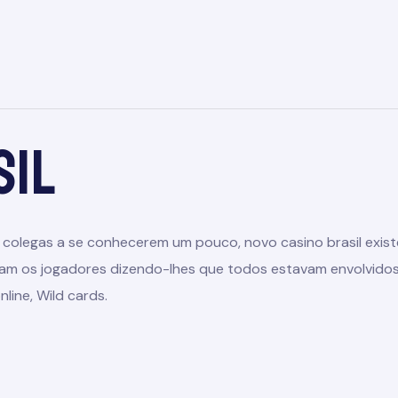
sil
os colegas a se conhecerem um pouco, novo casino brasil ex
ram os jogadores dizendo-lhes que todos estavam envolvidos 
line, Wild cards.