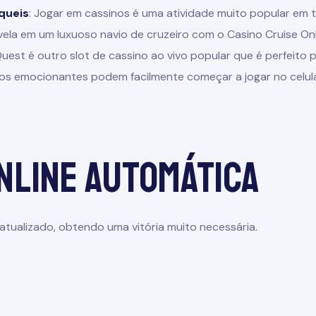
queis
:
Jogar em cassinos é uma atividade muito popular em 
ela em um luxuoso navio de cruzeiro com o Casino Cruise Onl
uest é outro slot de cassino ao vivo popular que é perfeito 
s emocionantes podem facilmente começar a jogar no celular
nline Automática
atualizado, obtendo uma vitória muito necessária.