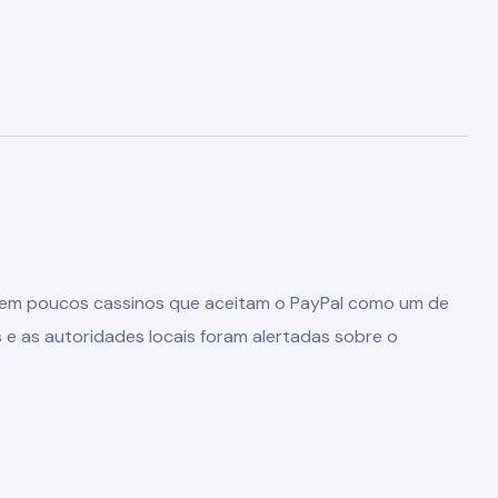
istem poucos cassinos que aceitam o PayPal como um de
e as autoridades locais foram alertadas sobre o