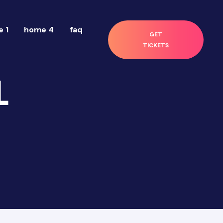
 1
home 4
faq
GET
TICKETS
l